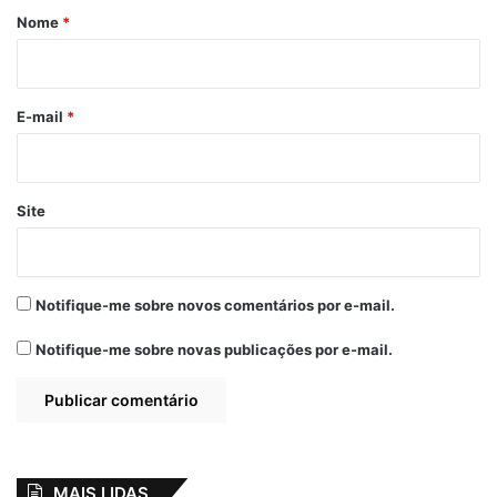
r
Nome
*
Luciano Genésio
Maranhão
i
Pinheiro
Thaíza Hortegal
o
*
E-mail
*
Traidos e traidores
Site
Notifique-me sobre novos comentários por e-mail.
Notifique-me sobre novas publicações por e-mail.
MAIS LIDAS