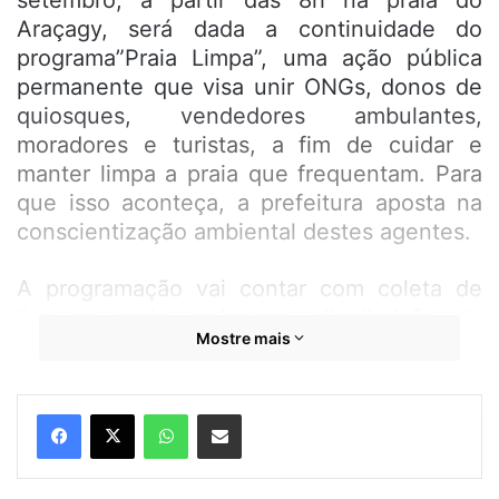
setembro, a partir das 8h na praia do
Araçagy, será dada a continuidade do
programa”Praia Limpa”, uma ação pública
permanente que visa unir ONGs, donos de
quiosques, vendedores ambulantes,
moradores e turistas, a fim de cuidar e
manter limpa a praia que frequentam. Para
que isso aconteça, a prefeitura aposta na
conscientização ambiental destes agentes.
A programação vai contar com coleta de
lixo na praia, palestras, distribuição de
Mostre mais
tonéis, serviços de saúde, atividade física
com aulas de zumba e treino de Crossfit.
WhatsApp
Compartilhar por e-mail
O objetivo é sensibilizar e conscientizar a
população sobre os impactos dos resíduos
sólidos no oceano e incentivar a coleta