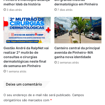
Instituto Ecobio, com o Instituto Brasileiro
melhor Ideb da história
dermatológico em Pinheiro
de Politicas Públicas e com Box de Crossfit
3 dias atrás
7 dias atrás
Mamuth.
Relacionado
Prefeitura de
Prefeitura de
Ribamar-MA
Ribamar-Ma reúne
Gestão André da RalpNet vai
Canteiro central da principal
promove mutirão
donos de bares
realizar 2º mutirão de
avenida de Pinheiro-MA
de limpeza em
para alinhar ações
consultas e cirurgias
ganha nova identidade
praia
na Praia do
dermatológicas neste final
Araçagy
2 semanas atrás
7 de junho de 2021
de semana em Pinheiro
Em "PINHEIRO-MA"
17 de maio de 2021
1 semana atrás
Em "PINHEIRO-MA"
Praia do Araçagy
Deixe um comentário
em Ribamar-MA
recebe iluminação
O seu endereço de e-mail não será publicado.
Campos
em todo o calçadão
obrigatórios são marcados com
*
24 de maio de 2021