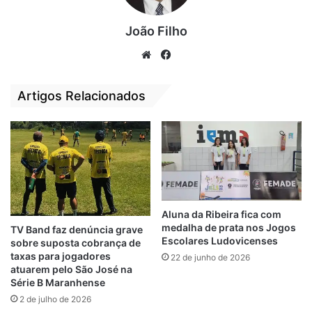
João Filho
We
Fa
bsi
ce
te
bo
Artigos Relacionados
ok
Já o Expressinho terá pela frente o Bate
Cana, com compromisso marcado para o dia
13 de novembro, também no estádio
Gaiolão, na Vila Conceição/João de Deus.
Aluna da Ribeira fica com
COPA DE RUA 2022
medalha de prata nos Jogos
TV Band faz denúncia grave
Escolares Ludovicenses
sobre suposta cobrança de
A competição que reúne 13 equipes,
taxas para jogadores
22 de junho de 2026
atuarem pelo São José na
dividas em dois grupos (A e B), tem a
Série B Maranhense
organização do DADJD e conta com o apoio
2 de julho de 2026