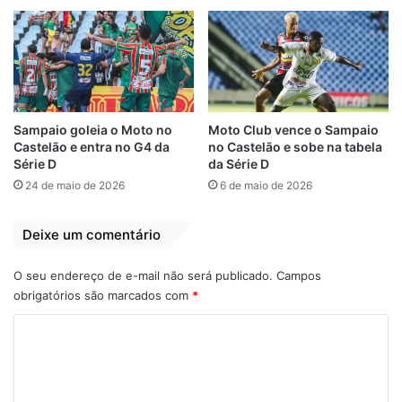
da vereadora Fátima Araújo (PCdoB), de
Rogério Cafeteira e do deputado federal
eleito Fábio Macedo (Podemos). A
premiação total será de R$ 11,5 mil reais,
valor que será dividido entre os três
primeiros colocados.
Sampaio goleia o Moto no
Moto Club vence o Sampaio
Castelão e entra no G4 da
no Castelão e sobe na tabela
Série D
da Série D
24 de maio de 2026
6 de maio de 2026
Relacionado
Times do bairro
Americano vence o
João de Deus se
Expressinho por 3 a
Deixe um comentário
movimentam para a
1 e conquista
Copa de Rua 2023
primeira vitória na
O seu endereço de e-mail não será publicado.
Campos
Série B
1 de agosto de 2023
obrigatórios são marcados com
*
Em "ESPORTES"
Maranhense
21 de setembro de 2025
C
Em "ESPORTES"
o
Série B 2025: São
m
Luís goleia o