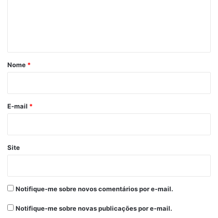
e
Expressinho no
Nhozinho Santos
n
por 6 a 0
t
13 de setembro de 2025
Em "ESPORTES"
á
r
Nome
*
i
ADA
Copa de Rua
Expressinho
o
*
E-mail
*
Site
Notifique-me sobre novos comentários por e-mail.
Notifique-me sobre novas publicações por e-mail.