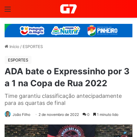
Menu
Início
/
ESPORTES
ESPORTES
ADA bate o Expressinho por 3
a 1 na Copa de Rua 2022
Time garantiu classificação antecipadamente
para as quartas de final
João Filho
2 de novembro de 2022
0
1 minuto lido