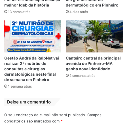
Durante a reunião, os dirigentes puderam
melhor Ideb da história
dermatológico em Pinheiro
tirar dúvidas, apresentar sugestões e
13 horas atrás
4 dias atrás
contribuir com propostas para o
fortalecimento da competição. A
expectativa é de que o campeonato tenha
grande repercussão e envolvimento
popular, reacendendo a paixão pelo esporte
em Pinheiro.
Gestão André da RalpNet vai
Canteiro central da principal
realizar 2º mutirão de
avenida de Pinheiro-MA
Com o retorno do Campeonato Pinheirense,
consultas e cirurgias
ganha nova identidade
dermatológicas neste final
a gestão “Reconstruir e Avançar” reafirma
2 semanas atrás
de semana em Pinheiro
seu compromisso com o incentivo ao
1 semana atrás
esporte, ao lazer, à saúde e à cidadania. A
competição se consolida como um espaço
Deixe um comentário
de integração comunitária e revelação de
talentos para o futebol da região.
O seu endereço de e-mail não será publicado.
Campos
obrigatórios são marcados com
*