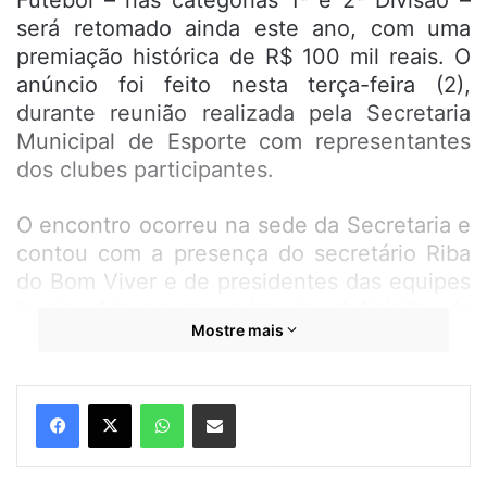
Futebol – nas categorias 1ª e 2ª Divisão –
será retomado ainda este ano, com uma
premiação histórica de R$ 100 mil reais. O
anúncio foi feito nesta terça-feira (2),
durante reunião realizada pela Secretaria
Municipal de Esporte com representantes
dos clubes participantes.
O encontro ocorreu na sede da Secretaria e
contou com a presença do secretário Riba
do Bom Viver e de presidentes das equipes
locais. Na pauta, além da definição da
Mostre mais
provável data de início da competição —
marcada para a primeira semana de agosto
— foram discutidas melhorias na estrutura
WhatsApp
Compartilhar por e-mail
do campeonato, que deve voltar com força
total após anos de interrupção.