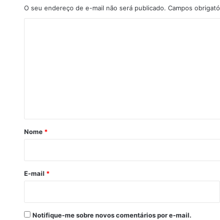
O seu endereço de e-mail não será publicado.
Campos obrigató
C
o
m
e
n
t
á
r
Nome
*
i
o
*
E-mail
*
Notifique-me sobre novos comentários por e-mail.