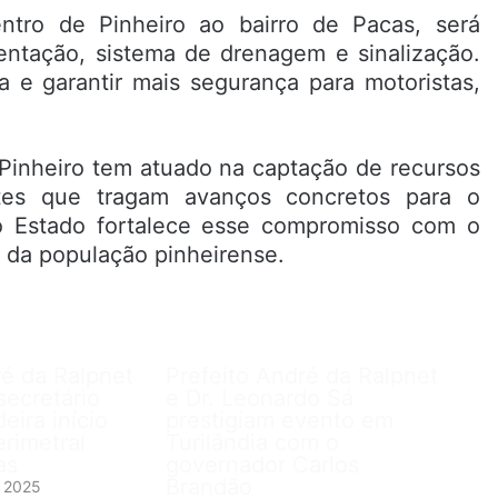
entro de Pinheiro ao bairro de Pacas, será
entação, sistema de drenagem e sinalização.
a e garantir mais segurança para motoristas,
e Pinheiro tem atuado na captação de recursos
tes que tragam avanços concretos para o
o Estado fortalece esse compromisso com o
 da população pinheirense.
ré da Ralpnet
Prefeito André da Ralpnet
secretário
e Dr. Leonardo Sá
eira início
prestigiam evento em
rimetral
Turilândia com o
as
governador Carlos
Brandão
e 2025