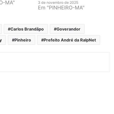
RO-MA"
3 de novembro de 2025
Em "PINHEIRO-MA"
Carlos Brandãpo
Goverandor
y
Pinheiro
Prefeito André da RalpNet