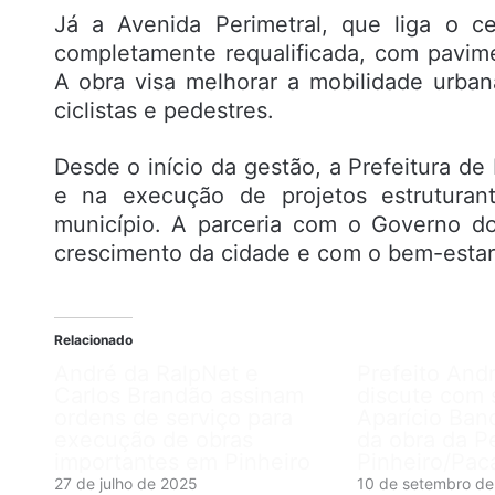
Já a Avenida Perimetral, que liga o c
completamente requalificada, com pavim
A obra visa melhorar a mobilidade urban
ciclistas e pedestres.
Desde o início da gestão, a Prefeitura d
e na execução de projetos estruturan
município. A parceria com o Governo d
crescimento da cidade e com o bem-estar
Relacionado
André da RalpNet e
Prefeito And
Carlos Brandão assinam
discute com 
ordens de serviço para
Aparício Band
execução de obras
da obra da Pe
importantes em Pinheiro
Pinheiro/Pac
27 de julho de 2025
10 de setembro d