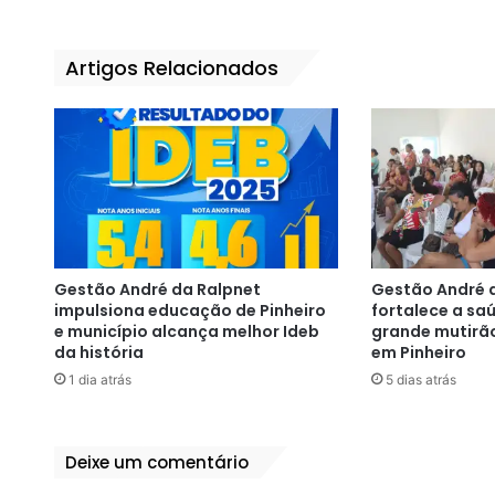
ok
Artigos Relacionados
Gestão André da Ralpnet
Gestão André 
impulsiona educação de Pinheiro
fortalece a s
e município alcança melhor Ideb
grande mutirã
da história
em Pinheiro
1 dia atrás
5 dias atrás
Deixe um comentário