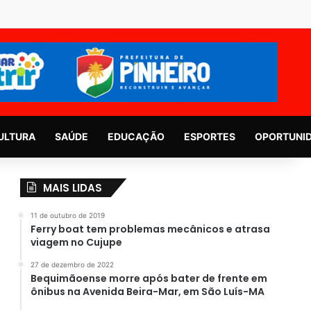
ULTURA
SAÚDE
EDUCAÇÃO
ESPORTES
OPORTUNI
MAIS LIDAS
11 de outubro de 2019
Ferry boat tem problemas mecânicos e atrasa
viagem no Cujupe
27 de dezembro de 2022
Bequimãoense morre após bater de frente em
ônibus na Avenida Beira-Mar, em São Luís-MA