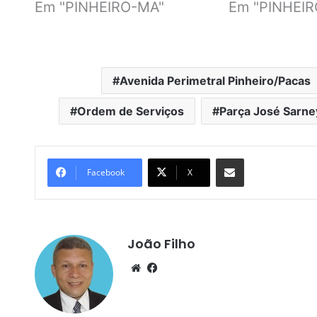
Em "PINHEIRO-MA"
Em "PINHEI
Avenida Perimetral Pinheiro/Pacas
Ordem de Serviços
Parça José Sarne
Compartilhar por e-mail
Facebook
X
João Filho
We
Fa
bsi
ce
te
bo