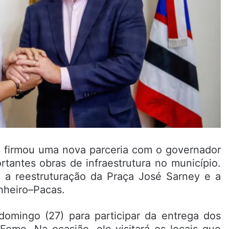
t, firmou uma nova parceria com o governador
rtantes obras de infraestrutura no município.
o a reestruturação da Praça José Sarney e a
nheiro–Pacas.
domingo (27) para participar da entrega dos
ome. Na ocasião, ele visitará os locais que