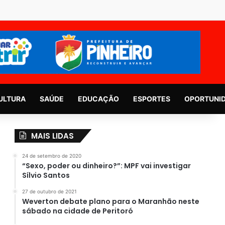
ULTURA
SAÚDE
EDUCAÇÃO
ESPORTES
OPORTUNI
MAIS LIDAS
24 de setembro de 2020
“Sexo, poder ou dinheiro?”: MPF vai investigar
Sílvio Santos
27 de outubro de 2021
Weverton debate plano para o Maranhão neste
sábado na cidade de Peritoró