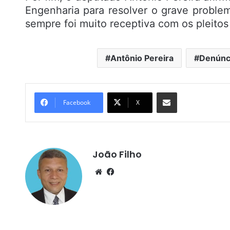
Engenharia para resolver o grave proble
sempre foi muito receptiva com os pleitos
Antônio Pereira
Denúnc
Compartilhar por e-mail
Facebook
X
João Filho
We
Fa
bsi
ce
te
bo
ok