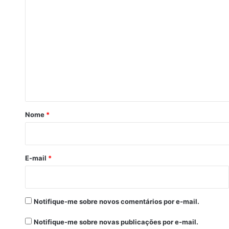
C
o
m
e
n
t
á
r
Nome
*
i
o
*
E-mail
*
Notifique-me sobre novos comentários por e-mail.
Notifique-me sobre novas publicações por e-mail.