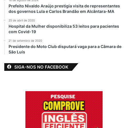
18 de agosto de 2024
Prefeito Nivaldo Araújo prestigia visita de representantes
O Justiceiro: Flávio
dos governos Lula e Carlos Brandão em Alcântara-MA
Dino quer
solucionar crimes
25 de abril de 2020
iguais aos que ele
Hospital da Mulher disponibiliza 53 leitos para pacientes
não solucionou no
com Covid-19
Maranhão
21 de setembro de 2020
7 de janeiro de 2023
Em "MARANHÃO"
Presidente do Moto Club disputará vaga para a Câmara de
São Luís
SIGA-NOS NO FACEBOOK
Botafogo
Flávio Dino
Insegurança
Mãozinha
Maranhão
Ministro da Justiça
Técnico
Violência