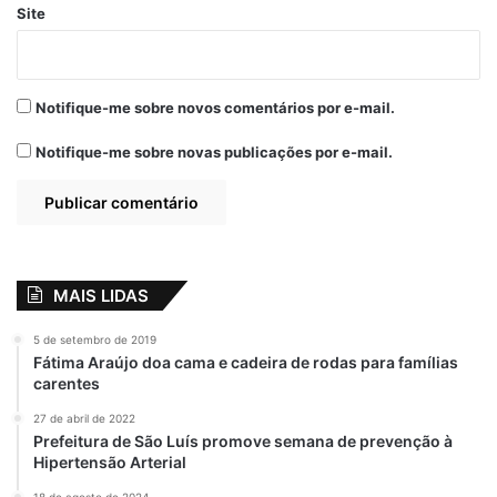
técnicos Luis Nascimento e Carlos
Site
Cachada, o preparador físico Alexandre
Silva e os analistas Jhony Conceição e
Diogo Camacho , obtenham os vistos de
Notifique-me sobre novos comentários por e-mail.
trabalho ainda a tempo de enfrentar o
Santos, domingo (23), na Vila Belmiro.
Notifique-me sobre novas publicações por e-mail.
Por
Jo
rnal Extra
Relacionado
MAIS LIDAS
Assembleia
Em reunião com
5 de setembro de 2019
Legislativa
ministro Flávio
Fátima Araújo doa cama e cadeira de rodas para famílias
homenageia Flávio
Dino, Paulo Victor
carentes
Dino em sessão
busca ações de
solene
segurança para São
27 de abril de 2022
Luís
4 de fevereiro de 2024
Prefeitura de São Luís promove semana de prevenção à
Em "LEGISLATIVO"
25 de maio de 2023
Hipertensão Arterial
Em "BRASIL"