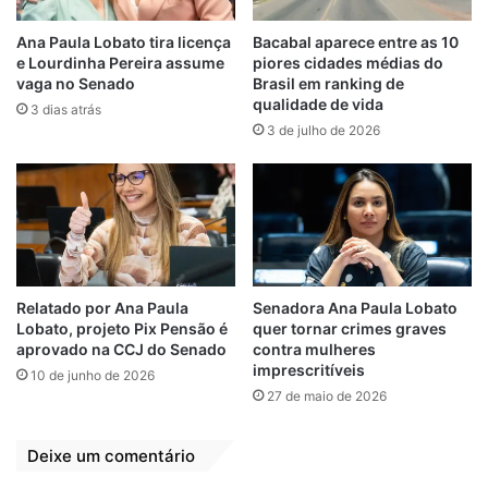
de visto de trabalho para estrangeiros
Ana Paula Lobato tira licença
Bacabal aparece entre as 10
nascidos em países de fora do Mercosul ou
e Lourdinha Pereira assume
piores cidades médias do
em países sem acordo com o Brasil leva em
vaga no Senado
Brasil em ranking de
média de dez a 15 dias úteis. A situação de
qualidade de vida
3 dias atrás
Lage foi regularizada em menos de uma
3 de julho de 2026
semana graças à agilidade impressa por
funcionários do ministério de Dino, que
aprovaram o pedido do visto para
publicação no Diário Oficial da União em
menos de 72 horas.
Relatado por Ana Paula
Senadora Ana Paula Lobato
Há menos de dois meses, uma comitiva
Lobato, projeto Pix Pensão é
quer tornar crimes graves
aprovado na CCJ do Senado
contra mulheres
alvinegra esteve com o ministro em Brasília.
imprescritíveis
10 de junho de 2026
Durcésio Mello, o presidente do Botafogo,
27 de maio de 2026
seu vice Vinicius Assumpção e o diretor da
SAF Thairo Arruda visitaram o gabinete de
Deixe um comentário
Flávio Dino (PSB-MA) e o presentearam