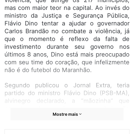
violência, que atinge os 217 municípios,
mas com maior teor na capital. Ao invés do
ministro da Justiça e Segurança Pública,
Flávio Dino tentar a ajudar o governador
Carlos Brandão no combate a violência, já
que o momento é reflexo da falta de
investimento durante seu governo nos
últimos 8 anos, Dino está mais preocupado
com seu time do coração, que infelizmente
não é do futebol do Maranhão.
Segundo publicou o Jornal Extra, teria
partido do ministro Flávio Dino (PSB-MA),
alvinegro declarado, a “mãozinha” que
encurtou a burocracia para a regularização
Mostre mais
do técnico português Bruno Lage. O novo
treinador do líder da Série A só conseguiu
estrear no jogo desta quarta-feira (19)