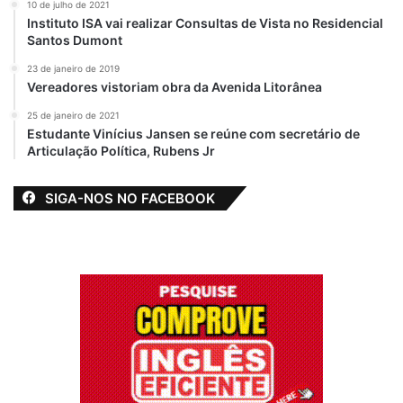
10 de julho de 2021
Pesquisa fabricada
Instituto ISA vai realizar Consultas de Vista no Residencial
nos porões do
Santos Dumont
Palácio dos Leões
pela DataIlha
23 de janeiro de 2019
coloca Brandão na
Vereadores vistoriam obra da Avenida Litorânea
cola de Weverton
25 de janeiro de 2021
18 de novembro de 2021
Estudante Vinícius Jansen se reúne com secretário de
Em "PINHEIRO-MA"
Articulação Política, Rubens Jr
SIGA-NOS NO FACEBOOK
Consultoria
Flávio Dino
Perseguidor
Sarney
Traidor