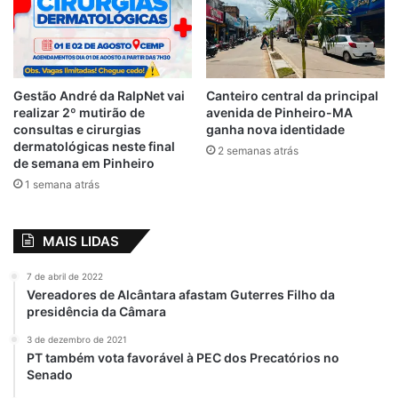
espécie de João Alberto, Cesar Maia,
Sebastião Madeira, Ildon Marques, Luís
Fernando Silva, que se bobear, não se
elege mais nem para vereador de João
Gestão André da RalpNet vai
Canteiro central da principal
Lisboa. Após deixar o governo, será um
realizar 2º mutirão de
avenida de Pinheiro-MA
simples jogador sem clube, ninguém
consultas e cirurgias
ganha nova identidade
dermatológicas neste final
lembrará mais.
2 semanas atrás
de semana em Pinheiro
1 semana atrás
Relacionado
MAIS LIDAS
Após benção de
Flávio Dino quer
Sarney, Flávio Dino
ser Sarney, mas
7 de abril de 2022
é eleito membro da
imita Bolsonaro ao
Vereadores de Alcântara afastam Guterres Filho da
Academia
arregar dos
presidência da Câmara
Maranhense de
debates
Letras
17 de setembro de 2022
3 de dezembro de 2021
Em "POLÍTICA"
22 de outubro de 2021
PT também vota favorável à PEC dos Precatórios no
Em "PINHEIRO-MA"
Senado