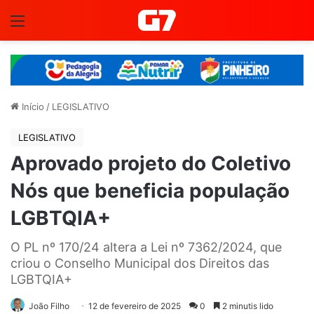
Menu
Início
/
LEGISLATIVO
LEGISLATIVO
Aprovado projeto do Coletivo
Nós que beneficia população
LGBTQIA+
O PL nº 170/24 altera a Lei nº 7362/2024, que
criou o Conselho Municipal dos Direitos das
LGBTQIA+
João Filho
12 de fevereiro de 2025
0
2 minutis lido