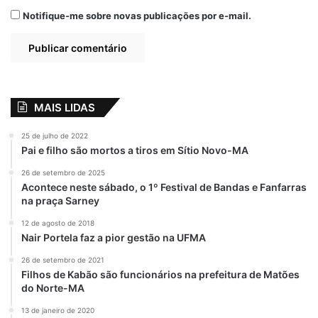
Notifique-me sobre novas publicações por e-mail.
Relacionado
Câmara Municipal
Prefeitura de
aprova Projeto de
Alcântara vai criar o
Lei do prefeito
Conselho e Fundo
MAIS LIDAS
João Martins, que
Municipal de
reorganiza
Direitos do Idoso
Conselho do
25 de julho de 2022
13 de dezembro de 2019
FUNDEB em
Em "ALCÂNTARA-
Pai e filho são mortos a tiros em Sítio Novo-MA
Bequimão-MA
MA"
26 de setembro de 2025
22 de abril de 2021
Acontece neste sábado, o 1º Festival de Bandas e Fanfarras
Em "PINHEIRO-MA"
na praça Sarney
31 de agosto: Dia
12 de agosto de 2018
Municipal da
Nair Portela faz a pior gestão na UFMA
Segurança
26 de setembro de 2021
Alimentar e
Filhos de Kabão são funcionários na prefeitura de Matões
Nutricional
do Norte-MA
31 de agosto de 2023
Em "LEGISLATIVO"
13 de janeiro de 2020