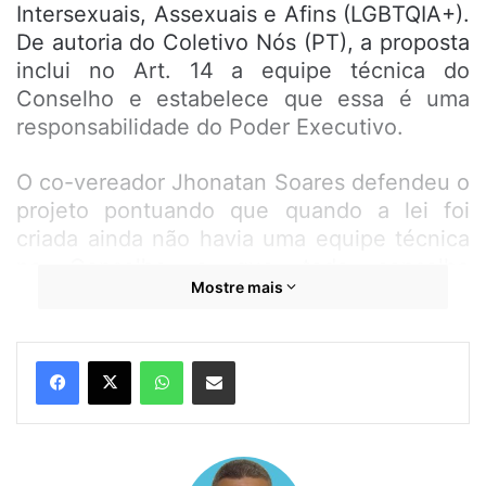
Intersexuais, Assexuais e Afins (LGBTQIA+).
De autoria do Coletivo Nós (PT), a proposta
inclui no Art. 14 a equipe técnica do
Conselho e estabelece que essa é uma
responsabilidade do Poder Executivo.
O co-vereador Jhonatan Soares defendeu o
projeto pontuando que quando a lei foi
criada ainda não havia uma equipe técnica
no Conselho e que todo conselho
Mostre mais
municipal, a exemplo do Conselho
Municipal da Criança e do Adolescente, é
de responsabilidade do Executivo. “A lei
WhatsApp
Compartilhar por e-mail
precisa garantir a funcionalidade desses
conselhos, para que possam se manter
minimamente”, argumentou. “Não estamos
criando despesa, nem fazendo segregação.