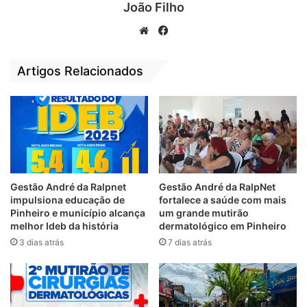
João Filho
(MOB), Lawrence Melo; o diretor de
Fiscalização do Procon, Eduardo Garcia; o
We
Fa
representante da Empresa Maranhense de
bsi
ce
Administração Portuária (Emap), Marcelo
te
bo
Artigos Relacionados
Coelho; além de vereadores, membros da
ok
sociedade civil organizada e usuários.
Segundo Thayza Hortegal, a audiência foi
motivada devido a uma série de problemas
verificados na qualidade do serviço
prestado pelas empresas de ferryboat,
Gestão André da Ralpnet
Gestão André da RalpNet
impulsiona educação de
fortalece a saúde com mais
denunciados no Parlamento Estadual.
Pinheiro e município alcança
um grande mutirão
Destacou ainda que a reunião foi
melhor Ideb da história
dermatológico em Pinheiro
importante para dar voz principalmente à
3 dias atrás
7 dias atrás
população usuária do serviço, que faz a
travessia diariamente.