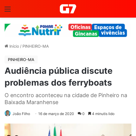
Menu
Início
/
PINHEIRO-MA
PINHEIRO-MA
Audiência pública discute
problemas dos ferryboats
O encontro aconteceu na cidade de Pinheiro na
Baixada Maranhense
João Filho
16 de março de 2020
0
4 minutis lido