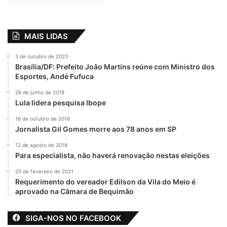
Das sugestões apresentadas, constam a
colocação de embarcações
MAIS LIDAS
extras, agendamento de passagens pela
3 de outubro de 2023
internet dos carros que aguardam para a
Brasília/DF: Prefeito João Martins reúne com Ministro dos
travessia, a obrigatoriedade de uma equipe
Esportes, Andé Fufuca
preparada para socorrer os usuários em
28 de junho de 2018
situação de emergência, a instalação de
Lula lidera pesquisa Ibope
postos médicos nos terminais, assentos
16 de outubro de 2018
mais confortáveis, a redução no tempo de
Jornalista Gil Gomes morre aos 78 anos em SP
espera dos automóveis que estão sem
12 de agosto de 2018
passagem, a instalação de posto
Para especialista, não haverá renovação nestas eleições
para vendas de bilhetes em municípios da
20 de fevereiro de 2021
Baixada e caixas eletrônicos nos pontos de
Requerimento do vereador Edilson da Vila do Meio é
embarque.
aprovado na Câmara de Bequimão
O prefeito de Pinheiro, Luciano Genésio,
SIGA-NOS NO FACEBOOK