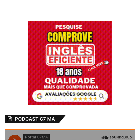
falou sobre a importância dos serviços que
atendem milhares de usuários do transporte
aquaviário. Ele considerou relevante a
parceria da Assembleia Legislativa, do
governo do Estado e Prefeitura de Pinheiro,
em prol das pessoas que utilizam o serviço.
“A audiência foi uma oportunidade para
ouvirmos os relatos dos usuários e
buscarmos as melhorias desejadas”, frisou.
A audiência pública realizada em Pinheiro
PODCAST G7 MA
contou com a presença de representantes
da sociedade civil. De acordo com o diretor