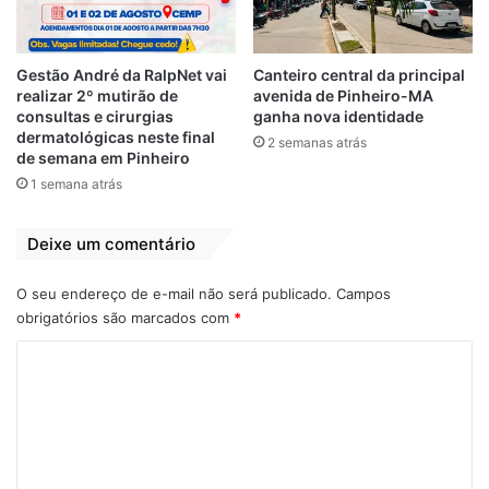
“Desde o primeiro momento do meu
mandato, eu tive a responsabilidade de
levantar essa bandeira e as questões que
Gestão André da RalpNet vai
Canteiro central da principal
envolvem o transporte aquaviário por
realizar 2º mutirão de
avenida de Pinheiro-MA
ferryboat. E o apoio do presidente da
consultas e cirurgias
ganha nova identidade
dermatológicas neste final
2 semanas atrás
Assembleia, Othelino Neto, e dos demais
de semana em Pinheiro
deputados tem contribuído
1 semana atrás
significativamente para essa causa tão
nobre visando ao bem-estar da população
Deixe um comentário
da Baixada Maranhense”, disse a
parlamentar, que é usuária frequente do
O seu endereço de e-mail não será publicado.
Campos
serviço de ferryboat.
obrigatórios são marcados com
*
C
Na ocasião, a deputada também elogiou o
o
governador Flávio Dino pela intervenção
m
realizada na empresa Serviporto, uma das
que prestam o atendimento na área, e por
e
determinar a execução de licitação no
n