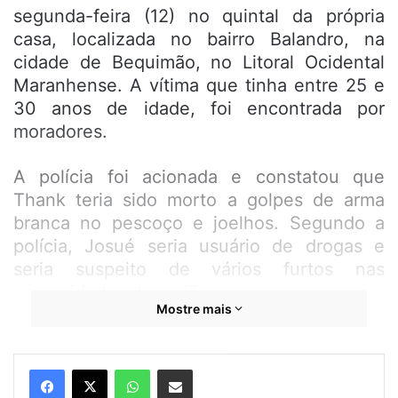
segunda-feira (12) no quintal da própria
casa, localizada no bairro Balandro, na
cidade de Bequimão, no Litoral Ocidental
Maranhense. A vítima que tinha entre 25 e
30 anos de idade, foi encontrada por
moradores.
A polícia foi acionada e constatou que
Thank teria sido morto a golpes de arma
branca no pescoço e joelhos. Segundo a
polícia, Josué seria usuário de drogas e
seria suspeito de vários furtos nas
comunidades da região.
Mostre mais
WhatsApp
Compartilhar por e-mail