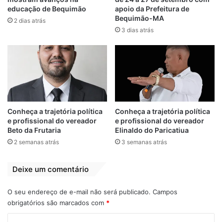
contas. Mas isso cabe exatamente à polícia.
educação de Bequimão
apoio da Prefeitura de
Bequimão-MA
2 dias atrás
3 dias atrás
Bequimão
Homicídio
Josué Braga
Morte
morto
Thank
Conheça a trajetória política
Conheça a trajetória política
e profissional do vereador
e profissional do vereador
Beto da Frutaria
Elinaldo do Paricatiua
2 semanas atrás
3 semanas atrás
Deixe um comentário
O seu endereço de e-mail não será publicado.
Campos
obrigatórios são marcados com
*
C