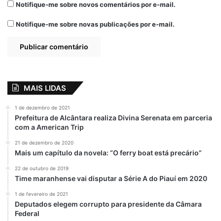
desenvolvimento, aumentando a qualidade
Notifique-me sobre novos comentários por e-mail.
de vida dos colinenses e fortalecendo a
Notifique-me sobre novas publicações por e-mail.
parceria junto à Prefeitura Municipal.
“Só gratidão a Deus por esta grande
parceria com o governador Carlos Brandão.
Colinas tem recebido grandes benefícios,
MAIS LIDAS
hoje mesmo já inauguramos várias obras,
recebemos ordens de serviços. Tudo isso é
1 de dezembro de 2021
o resultado de uma grande parceria com
Prefeitura de Alcântara realiza Divina Serenata em parceria
com a American Trip
este que é um governador comprometido
com o povo e com o municipalismo, que
21 de dezembro de 2020
Mais um capítulo da novela: “O ferry boat está precário”
tem um olhar clínico a todo o Maranhão e à
cidade de Colinas”, disse a gestora
22 de outubro de 2019
Time maranhense vai disputar a Série A do Piauí em 2020
municipal.
1 de fevereiro de 2021
Deputados elegem corrupto para presidente da Câmara
A coordenadora do Centro de Referência
Federal
de Assistência Social do Bairro Sem Terra