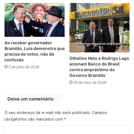
parlamentares e prefeitos da região.
Portanto, foi um grande dia em que saio
carregado de boas energias e sabendo que
essas ações de trabalho para o povo é o
melhor caminho para o Maranhão”, disse o
Ao receber governador
governador.
Brandão, Lula demonstra que
precisa de votos, não de
Othelino Neto e Rodrigo Lago
confusão
acionam Banco do Brasil
2 de julho de 2026
contra empréstimo do
Governo Brandão
Na oportunidade, Carlos Brandão, anunciou
28 de maio de 2026
que a sua cidade natal receberá a
implantação de uma Estação Tech, que irá
Deixe um comentário
garantir capacitação profissional,
sobretudo, aos jovens; e a instalação de
O seu endereço de e-mail não será publicado.
Campos
Centro de Hemodiálise para amenizar o
obrigatórios são marcados com
*
sofrimento de quem precisa se deslocar às
cidades vizinhas para realizar tratamento.
C