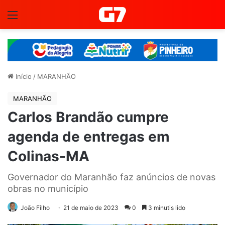
Menu
Início
/
MARANHÃO
MARANHÃO
Carlos Brandão cumpre
agenda de entregas em
Colinas-MA
Governador do Maranhão faz anúncios de novas
obras no município
João Filho
21 de maio de 2023
0
3 minutis lido