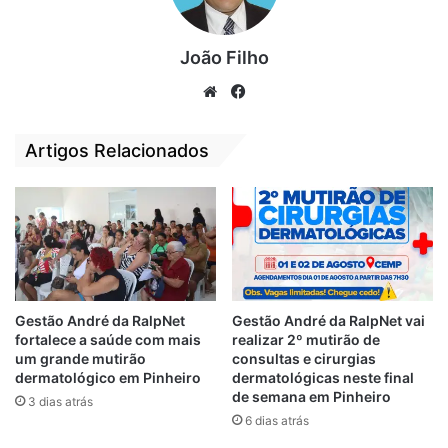
O aliado de Dias, que foi um dos fiadores de
sua indicação para o órgão, disse que o
João Filho
então ministro da Educação,
Abraham
We
Fa
Weintraub
, reagiu ao cancelamento e
bsi
ce
trocou todas os coordenadores do FNDE.
te
bo
Artigos Relacionados
ok
Ao todo, os contratos somavam R$
3.023.869.395,50 (três bilhões, vinte e três
milhões, oitocentos e sessenta e nove mil,
trezentos e noventa e cinco reais e
cinquenta centavos). A licitação destinava-
se à compra de tablets e computadores
Gestão André da RalpNet
Gestão André da RalpNet vai
fortalece a saúde com mais
realizar 2º mutirão de
para suprir o programa Escola Conectada.
um grande mutirão
consultas e cirurgias
dermatológico em Pinheiro
dermatológicas neste final
A análise da CGU permitiu identificar
de semana em Pinheiro
3 dias atrás
“inconsistências entre a demanda prevista e
6 dias atrás
os quantitativos dos equipamentos