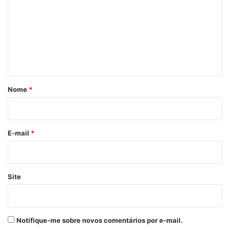
m
e
n
t
á
r
Nome
*
i
o
*
E-mail
*
Site
Notifique-me sobre novos comentários por e-mail.