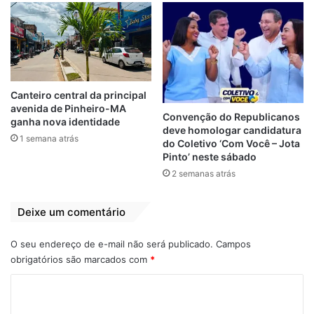
licitados, a ausência de ampla pesquisa de
preços, bem como indícios de planejamento
meramente formal da contratação podendo
ocasionar restrição de competitividade”, diz
o documento. “Constatou-se ainda a
Canteiro central da principal
elaboração da cotação com empresa de
avenida de Pinheiro-MA
Convenção do Republicanos
ganha nova identidade
porte incompatível com a contratação e
deve homologar candidatura
1 semana atrás
indícios de vínculo entre elas”, afirma a
do Coletivo ‘Com Você – Jota
Pinto’ neste sábado
Controladoria.
2 semanas atrás
Por
Erick Mota
(
Congresso em Foco)
Deixe um comentário
O seu endereço de e-mail não será publicado.
Campos
Carlos Alberto Decotelli
destaque
obrigatórios são marcados com
*
Irregularidades
Licitação irregular
C
MEC
Treta
o