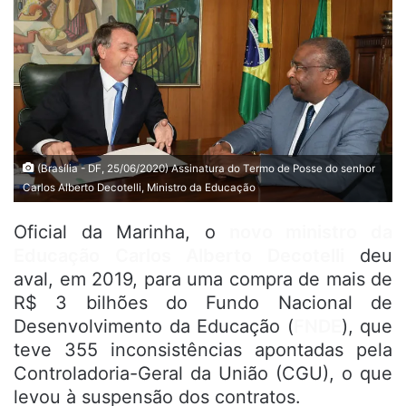
(Brasília - DF, 25/06/2020) Assinatura do Termo de Posse do senhor
Carlos Alberto Decotelli, Ministro da Educação
Oficial da Marinha, o
novo ministro da
Educação Carlos Alberto Decotelli
deu
aval, em 2019, para uma compra de mais de
R$ 3 bilhões do Fundo Nacional de
Desenvolvimento da Educação (
FNDE
), que
teve 355 inconsistências apontadas pela
Controladoria-Geral da União (CGU), o que
levou à suspensão dos contratos.