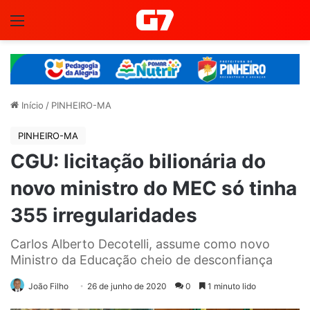
Menu
Início
/
PINHEIRO-MA
PINHEIRO-MA
CGU: licitação bilionária do
novo ministro do MEC só tinha
355 irregularidades
Carlos Alberto Decotelli, assume como novo
Ministro da Educação cheio de desconfiança
João Filho
26 de junho de 2020
0
1 minuto lido