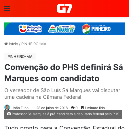
Menu
Início
/
PINHEIRO-MA
PINHEIRO-MA
Convenção do PHS definirá Sá
Marques com candidato
O vereador de São Luís Sá Marques vai disputar
uma cadeira na Câmara Federal
João Filho
28 de julho de 2018
0
1 minuto lido
Professor Sá Marques é pré-candidato a deputado federal pelo PHS
Tudo pronto para a Convenção Estadual do