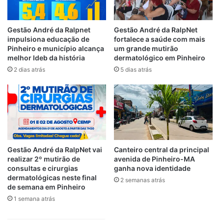
corajosos que visem ajudar o povo.
“
O momento é de somar união e forças, e
Gestão André da Ralpnet
Gestão André da RalpNet
impulsiona educação de
fortalece a saúde com mais
aproveito a oportunidade para convidar
Pinheiro e município alcança
um grande mutirão
todas as pessoas que conhecem o Sá
melhor Ideb da história
dermatológico em Pinheiro
Marques, e os que ainda não conhecem
2 dias atrás
5 dias atrás
também, alunos, ex-alunos, amigos,
familiares, correligionários, apoiadores e a
população em geral, para que juntos,
possamos construir ideias positivas que
beneficiem todos os
maranhenses”,
destacou o parlamentar.
Gestão André da RalpNet vai
Canteiro central da principal
realizar 2º mutirão de
avenida de Pinheiro-MA
consultas e cirurgias
ganha nova identidade
dermatológicas neste final
2 semanas atrás
Relacionado
de semana em Pinheiro
Lei que
Câmara de São Luís
1 semana atrás
regulamenta Food
poderá ter
Truck em São Luís
renovação de 33%