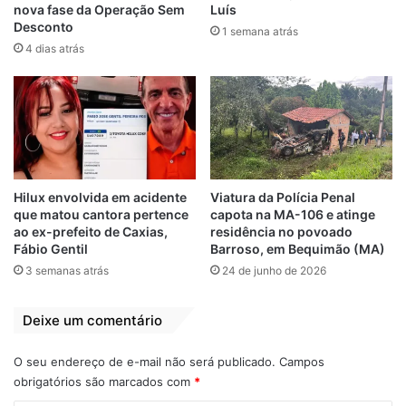
sido racista
19 de agosto de 2022
nova fase da Operação Sem
Luís
Em "POLÍCIA"
12 de maio de 2022
Desconto
1 semana atrás
Em "POLÍCIA"
4 dias atrás
Governador ou
Corretor? Brandão
faz Lula investir
R$237 milhões na
ampliação de
avenida em São
Luís para beneficiar
Hilux envolvida em acidente
Viatura da Polícia Penal
poderoso corretor
que matou cantora pertence
capota na MA-106 e atinge
de imóvel
ao ex-prefeito de Caxias,
residência no povoado
28 de junho de 2024
Fábio Gentil
Barroso, em Bequimão (MA)
Em "MARANHÃO"
3 semanas atrás
24 de junho de 2026
Deixe um comentário
Corretor
crime
Dino
morto
O seu endereço de e-mail não será publicado.
Campos
São Luís
obrigatórios são marcados com
*