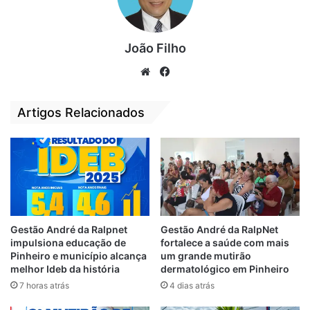
mail
releasealma@gmail.com
.
No requerimento devem constar nome do
João Filho
profissional e do veículo para o qual
We
Fa
trabalha, e-mail pessoal e telefone.
bsi
ce
te
bo
Artigos Relacionados
As credenciais serão entregues de 28 a 31
ok
janeiro, na recepção do 1º piso do
Complexo de Comunicação, das 8h às 12h
e das 14h às 17h.
Relacionado
Gestão André da Ralpnet
Gestão André da RalpNet
impulsiona educação de
fortalece a saúde com mais
Credenciais para
Assembleia inicia
Pinheiro e município alcança
um grande mutirão
cobertura da posse
credenciamento
melhor Ideb da história
dermatológico em Pinheiro
dos deputados são
para posse do
7 horas atrás
4 dias atrás
entregues
governador Carlos
Brandão
29 de janeiro de 2019