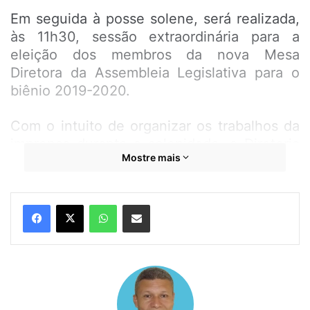
Em seguida à posse solene, será realizada,
às 11h30, sessão extraordinária para a
eleição dos membros da nova Mesa
Diretora da Assembleia Legislativa para o
biênio 2019-2020.
Com o intuito de organizar os trabalhos da
imprensa durante a solenidade, a Diretoria
Mostre mais
de Comunicação da Assembleia fará o
credenciamento dos cinegrafistas e
fotógrafos que terão acesso ao Plenário
WhatsApp
Compartilhar por e-mail
Nagib Haickel, sendo um profissional por
veículo.
As solicitações de credenciamento devem
ser enviadas, no período de 18 a 25 de
janeiro, para o e-