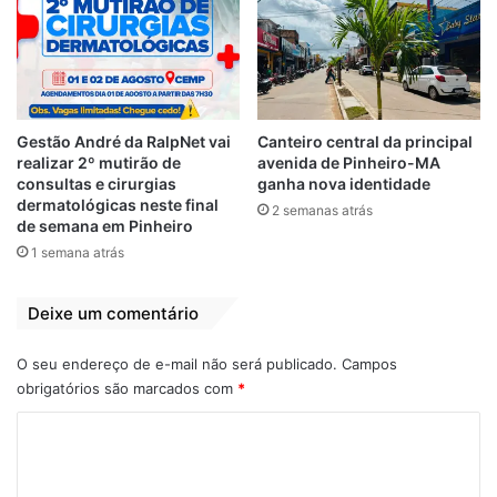
Em "PINHEIRO-MA"
19 de dezembro de 2022
Em "MARANHÃO"
Flávio Dino toma
posse na
Assembleia
Gestão André da RalpNet vai
Canteiro central da principal
Legislativa
realizar 2º mutirão de
avenida de Pinheiro-MA
1 de janeiro de 2019
consultas e cirurgias
ganha nova identidade
Em "PINHEIRO-MA"
dermatológicas neste final
2 semanas atrás
de semana em Pinheiro
1 semana atrás
Assembleia Legislativa
Credenciamento
Deixe um comentário
destaque
Imprensa
Maranhão
O seu endereço de e-mail não será publicado.
Campos
Posse deputados
obrigatórios são marcados com
*
C
o
m