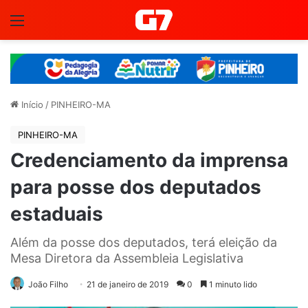
Menu
Início
/
PINHEIRO-MA
PINHEIRO-MA
Credenciamento da imprensa
para posse dos deputados
estaduais
Além da posse dos deputados, terá eleição da
Mesa Diretora da Assembleia Legislativa
João Filho
21 de janeiro de 2019
0
1 minuto lido