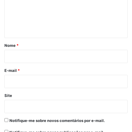
e
n
t
á
r
Nome
*
i
o
*
E-mail
*
Site
Notifique-me sobre novos comentários por e-mail.