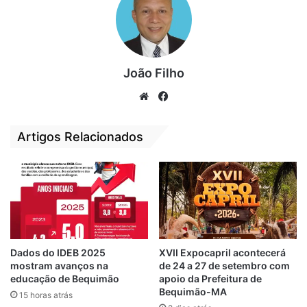
eficazes.”
João Filho
We
Fa
bsi
ce
te
bo
Artigos Relacionados
ok
Dados do IDEB 2025
XVII Expocapril acontecerá
mostram avanços na
de 24 a 27 de setembro com
educação de Bequimão
apoio da Prefeitura de
Bequimão-MA
15 horas atrás