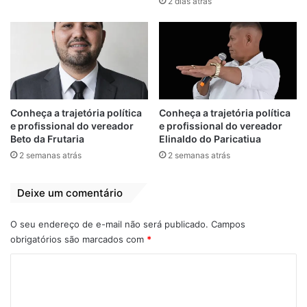
2 dias atrás
Rodrigo Martins, secretário municipal de
Conheça a trajetória política
Conheça a trajetória política
e profissional do vereador
e profissional do vereador
Cultura e Turismo, reforçou o convite e a
Beto da Frutaria
Elinaldo do Paricatiua
relevância da ação para o futuro cultural de
2 semanas atrás
2 semanas atrás
Bequimão. “Este é um momento ímpar para
todos que fazem parte do cenário cultural
Deixe um comentário
de nossa cidade. A reestruturação do
Sistema Municipal de Cultura permitirá um
O seu endereço de e-mail não será publicado.
Campos
melhor suporte aos nossos artistas e
obrigatórios são marcados com
*
iniciativas culturais. Contamos com a
C
presença e a colaboração de todos para
o
construir uma Bequimão mais rica
m