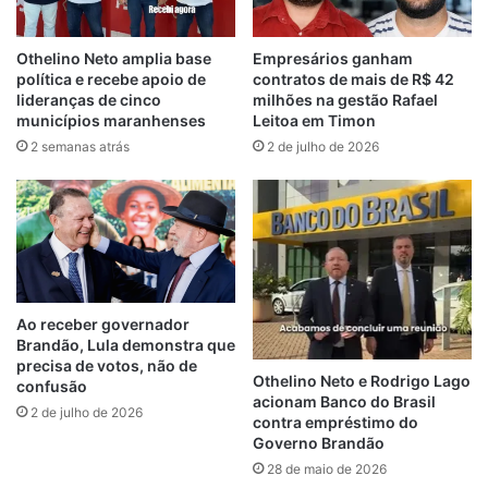
“Nossa diretriz é focar no cumprimento da
missão institucional por meio de uma
Othelino Neto amplia base
Empresários ganham
política e recebe apoio de
contratos de mais de R$ 42
gestão democrática e participativa, com
lideranças de cinco
milhões na gestão Rafael
observância à legalidade, atenção ao
municípios maranhenses
Leitoa em Timon
interesse da sociedade e valorização das
2 semanas atrás
2 de julho de 2026
pessoas. Assim, esperamos conduzir a PGE
com seriedade, eficiência e
responsabilidade”, afirmou.
Nos últimos anos, a Procuradoria-Geral do
Estado tem investido em modernização
Ao receber governador
administrativa, avanços tecnológicos,
Brandão, Lula demonstra que
comunicação pública e políticas de
precisa de votos, não de
Othelino Neto e Rodrigo Lago
confusão
equidade e inclusão. A expectativa é de
acionam Banco do Brasil
2 de julho de 2026
que, sob a nova gestão, esse processo seja
contra empréstimo do
Governo Brandão
ampliado, reforçando a atuação da PGE na
28 de maio de 2026
defesa do patrimônio público, no apoio às