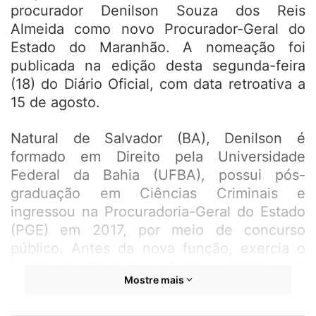
procurador Denilson Souza dos Reis
Almeida como novo Procurador-Geral do
Estado do Maranhão. A nomeação foi
publicada na edição desta segunda-feira
(18) do Diário Oficial, com data retroativa a
15 de agosto.
Natural de Salvador (BA), Denilson é
formado em Direito pela Universidade
Federal da Bahia (UFBA), possui pós-
graduação em Ciências Criminais e
ingressou na Procuradoria-Geral do Estado
(PGE) em 2017, por meio de concurso
público. Antes da nova função, exercia o
cargo de Procurador-Geral Adjunto para
Mostre mais
Assuntos Estratégicos, sendo considerado
uma das principais figuras no processo de