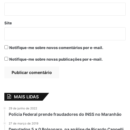
Denilson Souza dos Reis Almeida
Site
destaque
Governo Brandão
Maranhão
Nomeado
Novo PGE
Notifique-me sobre novos comentários por e-mail.
Procurador
Notifique-me sobre novas publicações por e-mail.
MAIS LIDAS
29 de junho de 2022
Polícia Federal prende fraudadores do INSS no Maranhão
27 de março de 2019
Deputados 5 x 0 Bolsonaro, na análise de Ricardo Cappelli