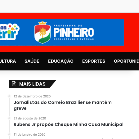
ULTURA
SAÚDE
EDUCAÇÃO
ESPORTES
OPORTUNI
MAIS LIDAS
12 de dezembro de 2020
Jornalistas do Correio Braziliense mantêm
greve
21 de agosto de 2020
Rubens Jr propõe Cheque Minha Casa Municipal
11 de janeiro de 2020