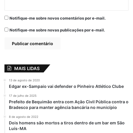
Sebrae Maranhão
Semana do
promove Dia de
Empreendedor
Mentoria para o
Ribamarense
Notifique-me sobre novos comentários por e-mail.
Crédito Orientado
movimenta São
José de Ribamar-
15 de junho de 2024
Notifique-me sobre novas publicações por e-mail.
Em "MARANHÃO"
MA
7 de julho de 2021
Em "PINHEIRO-MA"
Semana MEI e
ExpoMEI abrem as
MAIS LIDAS
portas para
empreendedores
13 de agosto de 2020
em São Luís
Edgar ex-Sampaio vai defender o Pinheiro Atlético Clube
20 de maio de 2024
Em "MARANHÃO"
17 de julho de 2025
Prefeito de Bequimão entra com Ação Civil Pública contra o
Bradesco para manter agência bancária no município
8 de agosto de 2022
ExpoMei
Maranhão
São Luís
Dois homens são mortos a tiros dentro de um bar em São
Luís-MA
Sebrae
Semana do MEI