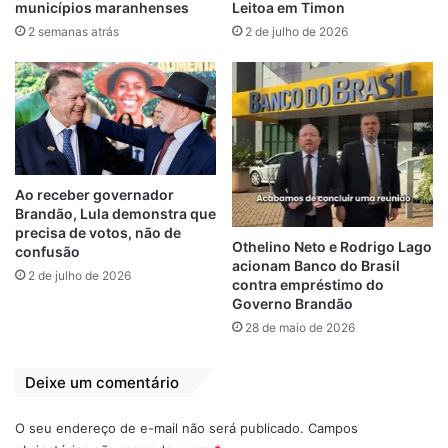
sua empresa e aumente seus lucros” nas
municípios maranhenses
Leitoa em Timon
instalações da Faculdade Laboro, na Cidade
2 semanas atrás
2 de julho de 2026
Operária. No total, 102 empresários locais
estiveram presentes nas palestras.
“Fiquei muito satisfeito com a presença do
Sebrae hoje no nosso bairro. É uma grande
oportunidade para tirarmos nossas dúvidas
Ao receber governador
e buscarmos soluções para alguns dos
Brandão, Lula demonstra que
problemas que todo empresário enfrenta“,
precisa de votos, não de
Othelino Neto e Rodrigo Lago
confusão
afirmou Antônio Marinho, que trabalha com
acionam Banco do Brasil
2 de julho de 2026
vendas de pescado. “Consegui
contra empréstimo do
Governo Brandão
atendimento para uma das minhas maiores
28 de maio de 2026
dificuldades que é conquistar clientes e
entregar um produto de qualidade”,
Deixe um comentário
ressaltou.
O seu endereço de e-mail não será publicado.
Campos
Semana do MEI — A 15ª edição da Semana