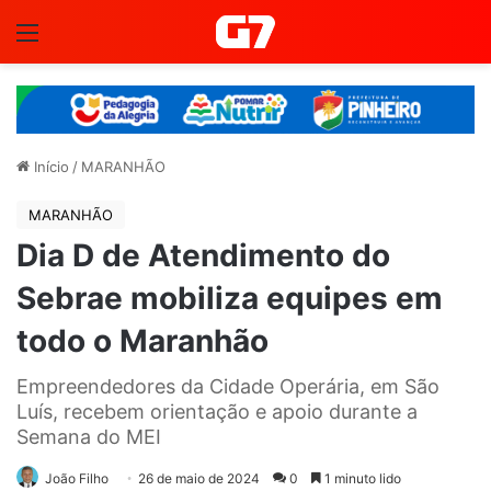
Menu
Início
/
MARANHÃO
MARANHÃO
Dia D de Atendimento do
Sebrae mobiliza equipes em
todo o Maranhão
Empreendedores da Cidade Operária, em São
Luís, recebem orientação e apoio durante a
Semana do MEI
João Filho
26 de maio de 2024
0
1 minuto lido