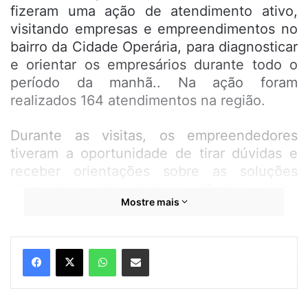
fizeram uma ação de atendimento ativo,
visitando empresas e empreendimentos no
bairro da Cidade Operária, para diagnosticar
e orientar os empresários durante todo o
período da manhã.. Na ação foram
realizados 164 atendimentos na região.
Durante as visitas, os empreendedores
tiveram a oportunidade de tirar dúvidas e
receber orientações sobre as soluções
oferecidas pelo Sebrae. “Tenho várias
Mostre mais
dúvidas sobre questões financeiras,
impostos e tributações que sempre me
preocuparam como empreendedora. A
WhatsApp
Compartilhar por e-mail
presença do Sebrae aqui hoje foi
extremamente satisfatória e esclarecedora.
Com certeza, vou buscar mais orientações