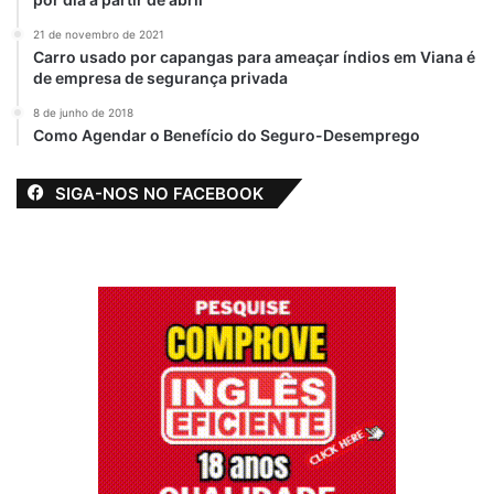
Em "POLÍTICA"
21 de novembro de 2021
Carro usado por capangas para ameaçar índios em Viana é
de empresa de segurança privada
camara
Dudu Diniz
Empossado
8 de junho de 2018
Como Agendar o Benefício do Seguro-Desemprego
Presidete
Ribamar
Vereadores
SIGA-NOS NO FACEBOOK