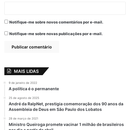
municípios, de ex-prefeitos e de várias
lideranças políticas locais.
Notifique-me sobre novos comentários por e-mail.
Notifique-me sobre novas publicações por e-mail.
Relacionado
Dudu Diniz é
Dudu Diniz mostra
homenageado com
articulação e vence
a Medalha Manuel
eleição da Câmara
Beckman na
de Ribamar-MA
Assembleia
para presidente
MAIS LIDAS
Legislativa
9 de maio de 2022
Em "LEGISLATIVO"
10 de setembro de 2024
9 de janeiro de 2022
Em "POLÍTICA"
A política é o permanente
Nova Mesa Diretora
25 de agosto de 2025
da Câmara de
André da RalpNet, prestigia comemoração dos 90 anos da
Ribamar será
Assembleia de Deus em São Paulo dos Lobatos
empossada dia 02
28 de março de 2021
de Janeiro
Ministro Queiroga promete vacinar 1 milhão de brasileiros
27 de dezembro de 2022
por dia a partir de abril