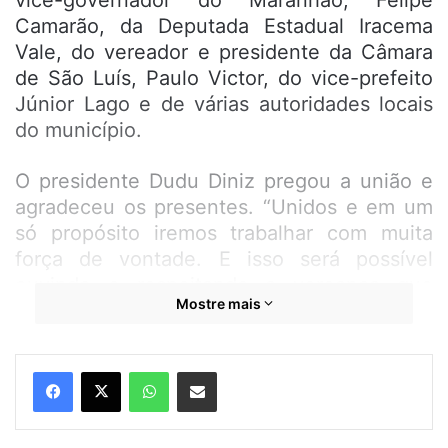
vice-governador do Maranhão, Felipe
Camarão, da Deputada Estadual Iracema
Vale, do vereador e presidente da Câmara
de São Luís, Paulo Victor, do vice-prefeito
Júnior Lago e de várias autoridades locais
do município.
O presidente Dudu Diniz pregou a união e
agradeceu os presentes. “Unidos e em um
só propósito iremos trabalhar com muita
força de vontade. E isso será possível
ouvindo e respeitando a vereança que
Mostre mais
representa cada povo, cada comunidade
dessa grande Ribamar”, disse.
A Sessão Solene foi presidida pelo ex-
WhatsApp
Compartilhar por e-mail
presidente da Casa, vereadora Francimar
Jacinto, que desejou a todos da mesa, uma
ótima gestão. “Desejo boa sorte ao