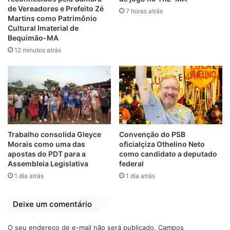
e agradeceu a votação que teve no
de Vereadores e Prefeito Zé
7 horas atrás
município. “O Dudu é mais que um amigo,
Martins como Patrimônio
Cultural Imaterial de
ele é um irmão. Quero aqui deixar
Bequimão-MA
registrado que ele e toda a população de
12 minutos atrás
São José de Ribamar, pode contar comigo
na Assembleia Legislativa. Tenho um
carinho muito especial por este município
que me deu mais de 7 mil votos, na Alema,
vocês podem contar sempre com o nosso
mandato”, disse.
Trabalho consolida Gleyce
Convenção do PSB
Morais como uma das
oficialçiza Othelino Neto
Já o presidente da Câmara Municipal de
apostas do PDT para a
como candidato a deputado
Assembleia Legislativa
federal
São Luís, vereador Paulo Victor, falou da
1 dia atrás
1 dia atrás
união do grupo liderado pelo governador
Carlos Brandão. “Dudu, você pode ter
Deixe um comentário
certeza, que o nosso grupo está unido,
você pode sempre contar com o nosso
O seu endereço de e-mail não será publicado.
Campos