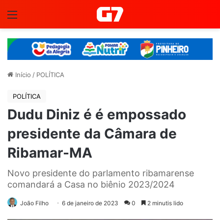
Menu
Início
/
POLÍTICA
POLÍTICA
Dudu Diniz é é empossado
presidente da Câmara de
Ribamar-MA
Novo presidente do parlamento ribamarense
comandará a Casa no biênio 2023/2024
João Filho
6 de janeiro de 2023
0
2 minutis lido