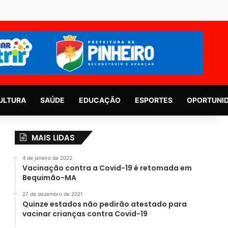
ULTURA
SAÚDE
EDUCAÇÃO
ESPORTES
OPORTUNI
MAIS LIDAS
4 de janeiro de 2022
Vacinação contra a Covid-19 é retomada em
Bequimão-MA
27 de dezembro de 2021
Quinze estados não pedirão atestado para
vacinar crianças contra Covid-19