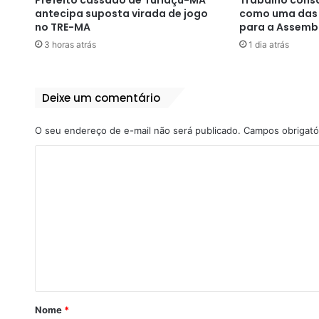
antecipa suposta virada de jogo
como uma das 
no TRE-MA
para a Assembl
3 horas atrás
1 dia atrás
Deixe um comentário
O seu endereço de e-mail não será publicado.
Campos obrigató
C
o
m
e
n
t
á
r
Nome
*