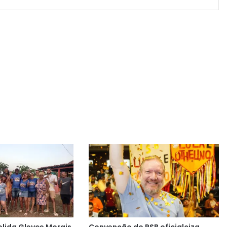
lida Gleyce Morais
Convenção do PSB oficialçiza