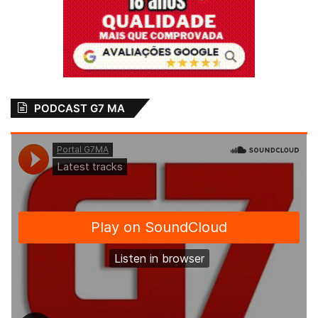
Bequimão
Educação
Educação em alta
Prefeito Zé Martins
supera meta de alfabetização
PODCAST G7 MA