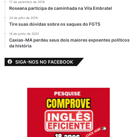
17 de setembro de 2018
Em "BEQUIMÃO-
MA"
Roseana participa de caminhada na Vila Embratel
MA"
24 de julho de 2019
Zé Martins
Tire suas dúvidas sobre os saques do FGTS
participa do 1º
Ciclo Formativo do
16 de junho de 2020
Caxias-MA perdeu seus dois maiores expoentes políticos
Pacto pela
da história
Aprendizagem e
reforça
compromisso com a
SIGA-NOS NO FACEBOOK
alfabetização
24 de abril de 2025
Em "BEQUIMÃO-
MA"
Alfabetização
aparece acima das médias do Maranhão e do
Brasil