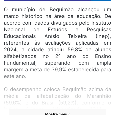
O município de Bequimão alcançou um
marco histórico na área da educação. De
acordo com dados divulgados pelo Instituto
Nacional de Estudos e Pesquisas
Educacionais Anísio Teixeira (Inep),
referentes às avaliações aplicadas em
2024, a cidade atingiu 59,8% de alunos
alfabetizados no 2º ano do Ensino
Fundamental, superando com ampla
margem a meta de 39,9% estabelecida para
este ano.
O desempenho coloca Bequimão acima da
média de alfabetização do Maranhão
(59,6%) e do Brasil (59,2%), conforme o
Índice Criança Alfabetizada (ICA) –
Mostre mais