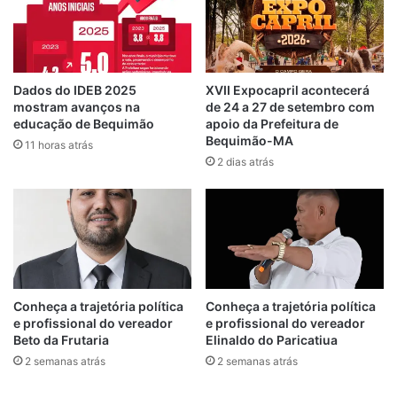
ações pedagógicas integradas.
Para o prefeito Zé Martins, o avanço é
reflexo de uma gestão comprometida com a
Dados do IDEB 2025
XVII Expocapril acontecerá
mostram avanços na
de 24 a 27 de setembro com
educação como política pública
educação de Bequimão
apoio da Prefeitura de
transformadora.
Bequimão-MA
11 horas atrás
2 dias atrás
“Esse resultado é fruto do trabalho sério
iniciado pelo nosso ex-prefeito João
Martins e de todos que seguem firmes com
a gente: professores, coordenadores,
gestores escolares, estudantes e suas
famílias. Vamos continuar avançando,
Conheça a trajetória política
Conheça a trajetória política
porque acreditamos que a educação é o
e profissional do vereador
e profissional do vereador
caminho para transformar realidades”,
Beto da Frutaria
Elinaldo do Paricatiua
afirmou o gestor.
2 semanas atrás
2 semanas atrás