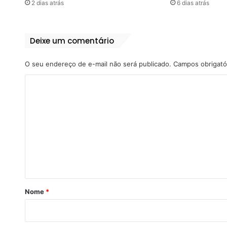
2 dias atrás
6 dias atrás
Deixe um comentário
O seu endereço de e-mail não será publicado.
Campos obrigató
C
o
m
e
n
t
á
r
Nome
*
i
o