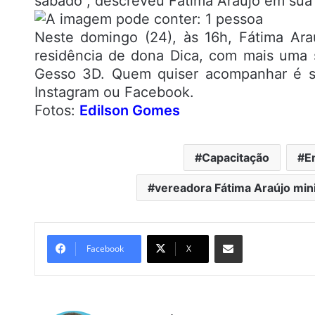
sábado”, descreveu Fátima Araújo em sua 
Neste domingo (24), às 16h, Fátima Araú
residência de dona Dica, com mais uma 
Gesso 3D. Quem quiser acompanhar é só
Instagram ou Facebook.
Fotos:
Edilson Gomes
Capacitação
E
vereadora Fátima Araújo min
Compartilhar por e-mail
Facebook
X