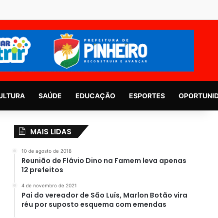
ULTURA
SAÚDE
EDUCAÇÃO
ESPORTES
OPORTUNI
MAIS LIDAS
10 de agosto de 2018
Reunião de Flávio Dino na Famem leva apenas
12 prefeitos
4 de novembro de 2021
Pai do vereador de São Luís, Marlon Botão vira
réu por suposto esquema com emendas