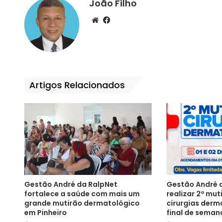
João Filho
We
Fa
bsi
ce
te
bo
ok
Artigos Relacionados
Gestão André da RalpNet
Gestão André d
fortalece a saúde com mais um
realizar 2º mut
grande mutirão dermatológico
cirurgias derm
em Pinheiro
final de seman