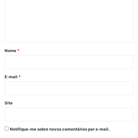
m
e
n
t
á
r
Nome
*
i
o
*
E-mail
*
Site
Notifique-me sobre novos comentários por e-mail.