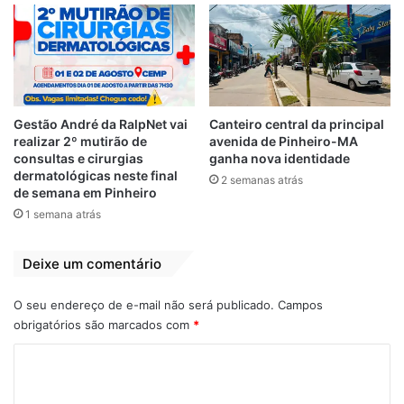
Antônio Inácio
26 de março de 2021
Em "PINHEIRO-MA"
9 de dezembro de 2020
Em "PINHEIRO-MA"
Prefeito Zé Martins
emite Nota de
Pesar pela morte
Gestão André da RalpNet vai
Canteiro central da principal
de Antônio Inácio
realizar 2º mutirão de
avenida de Pinheiro-MA
9 de dezembro de 2020
consultas e cirurgias
ganha nova identidade
Em "PINHEIRO-MA"
dermatológicas neste final
2 semanas atrás
de semana em Pinheiro
1 semana atrás
Covid 19
Dr Bastos
Médico
Deixe um comentário
Morreu
Nota de Pesar
Radiologista
O seu endereço de e-mail não será publicado.
Campos
obrigatórios são marcados com
*
São Luís
Vítima da Covid
C
Zé Martins
o