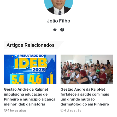
João Filho
De acordo com a nota de Zé Martins, Dr
Bastos sempre foi bem acolhido em
We
Fa
bsi
ce
Bequimão, onde sempre estava com a
te
bo
família e amigos. Médico há mais de 40
Artigos Relacionados
ok
anos, Dr. Bastos era casado com a
psicóloga bequimãoense, Dionísia Martins.
Dr. Bastos é mais uma vítima da Covid-19
no Brasil e morreu nesta sexta-feira (26).
Gestão André da Ralpnet
Gestão André da RalpNet
Relacionado
impulsiona educação de
fortalece a saúde com mais
Morre vítima da
João Martins emite
Pinheiro e município alcança
um grande mutirão
Covid-19, o médico
Nota de Pesar pela
melhor Ideb da história
dermatológico em Pinheiro
radiologista, Dr.
morte do
4 horas atrás
4 dias atrás
Bastos
bequimãoense