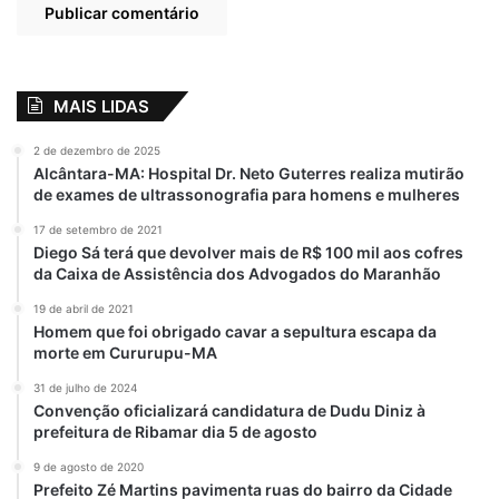
Para a distribuição dos peixes, foram
mobilizados esforços de todos os setores
da administração municipal, bem como dos
Agentes da Guarda Municipal e Polícia
MAIS LIDAS
Militar. Um dia antes, a Prefeitura de
Bequimão emitiu comunicado, nas redes
2 de dezembro de 2025
Alcântara-MA: Hospital Dr. Neto Guterres realiza mutirão
sociais e através de carro de som, com
de exames de ultrassonografia para homens e mulheres
orientações à população de como proceder
17 de setembro de 2021
nos locais no momento do recebimento do
Diego Sá terá que devolver mais de R$ 100 mil aos cofres
pescado.
da Caixa de Assistência dos Advogados do Maranhão
19 de abril de 2021
Homem que foi obrigado cavar a sepultura escapa da
morte em Cururupu-MA
31 de julho de 2024
Convenção oficializará candidatura de Dudu Diniz à
prefeitura de Ribamar dia 5 de agosto
9 de agosto de 2020
Prefeito Zé Martins pavimenta ruas do bairro da Cidade