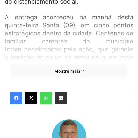
do distanciamento social.
A entrega aconteceu na manhã desta
quinta-feira Santa (09), em cinco pontos
estratégicos dentro da cidade. Centenas de
famílias carentes do município
foram beneficiadas pela ação, que garante
a tradição do peixe na mesa de quem mais
precisa na Sexta-Feira Santa.
Mostre mais
WhatsApp
Compartilhar por e-mail