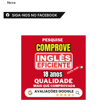
Nova
SIGA-NOS NO FACEBOOK
Além da descentralização dos pontos de
entrega, a 8ª edição da ação contou com a
distribuição de máscaras de proteção, além
de álcool em gel 70%, para higiene das
mãos. O distanciamento nas filas foi
seguido rigorosamente com fiscalização
dos Agentes da Guarda Municipal. Os
peixes foram embalados previamente, o
que também reduziu o tempo de entrega e
permanência das pessoas nos locais.