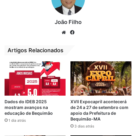
João Filho
Respeitando todas as recomendações da
We
Fa
Organização Mundial de Saúde sobre a
bsi
ce
te
bo
prevenção contra o coronavírus, a
Artigos Relacionados
ok
Prefeitura, através da Secretaria Municipal
de Saúde, com o apoio das demais
secretarias, montou uma estratégia especial
de proteção a quem trabalhou e às pessoas
que foram receber o pescado.
Dados do IDEB 2025
XVII Expocapril acontecerá
mostram avanços na
de 24 a 27 de setembro com
educação de Bequimão
apoio da Prefeitura de
Bequimão-MA
1 dia atrás
3 dias atrás