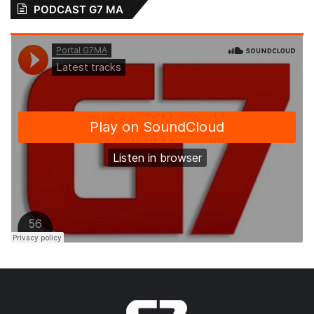
PODCAST G7 MA
Deu certo o trabalho coletivo e bem
planejado, como se observou no Mercado
do Peixe, no Ginásio Poliesportivo e
também nas escolas Benedita Gusmão
Moraes, Domingos Bouéres e Pedro Silva.
As estratégias foram traçadas com base nas
recomendações da OMS e afastaram
consideravelmente os riscos de exposição
ao coronavírus. Todos foram vencedores!