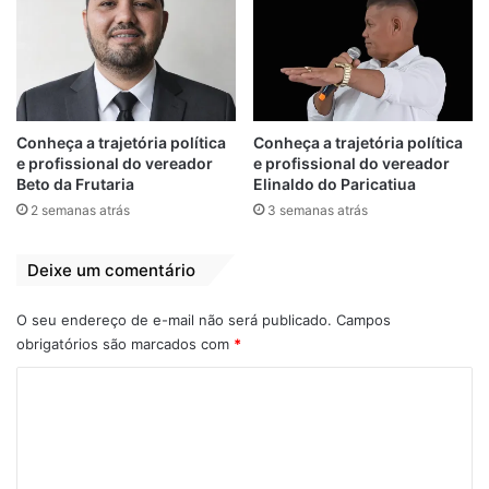
Sabendo da necessidade de ajudar as
Conheça a trajetória política
Conheça a trajetória política
famílias carentes de Bequimão e
e profissional do vereador
e profissional do vereador
preocupado com a grave Pandemia que
Beto da Frutaria
Elinaldo do Paricatiua
2 semanas atrás
3 semanas atrás
atingiu o Maranhão, mesmo não tendo
casos da Covid-19 confirmados no
município, o prefeito Zé Martins, solicitou o
Deixe um comentário
apoio da Guarda Municipal e principalmente
O seu endereço de e-mail não será publicado.
Campos
a colaboração da população na distribuição
obrigatórios são marcados com
*
do pescado afim de minimizar os efeitos da
crise econômica no Brasil.
C
o
m
e