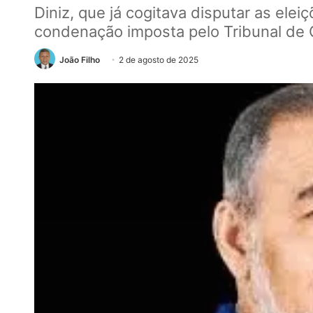
Diniz, que já cogitava disputar as elei
condenação imposta pelo Tribunal de 
João Filho
2 de agosto de 2025