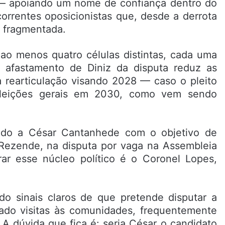
s — apoiando um nome de confiança dentro do
correntes oposicionistas que, desde a derrota
 fragmentada.
 ao menos quatro células distintas, cada uma
O afastamento de Diniz da disputa reduz as
a rearticulação visando 2028 — caso o pleito
eleições gerais em 2030, como vem sendo
ado a César Cantanhede com o objetivo de
 Rezende, na disputa por vaga na Assembleia
rar esse núcleo político é o Coronel Lopes,
.
o sinais claros de que pretende disputar a
icado visitas às comunidades, frequentemente
. A dúvida que fica é: seria César o candidato