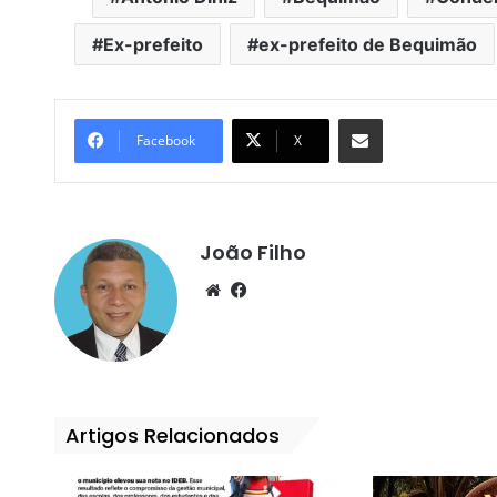
Ex-prefeito
ex-prefeito de Bequimão
Compartilhar por e-mail
Facebook
X
João Filho
We
Fa
bsi
ce
te
bo
ok
Artigos Relacionados