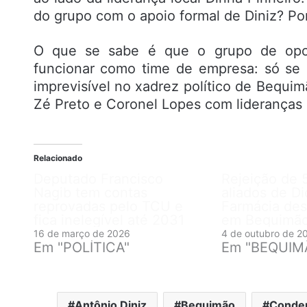
do grupo com o apoio formal de Diniz? Po
O que se sabe é que o grupo de opos
funcionar como time de empresa: só se 
imprevisível no xadrez político de Bequi
Zé Preto e Coronel Lopes com lideranças 
Relacionado
Deputado Francisco
Rejeição de 
Nagib tem contas
aliados de Di
reprovadas pelo TCU e
Farmácia de
fica inelegível até 2031
em Bequimã
16 de março de 2026
4 de outubro de 2
Em "POLÍTICA"
Em "BEQUIM
Antônio Diniz
Bequimão
Conde