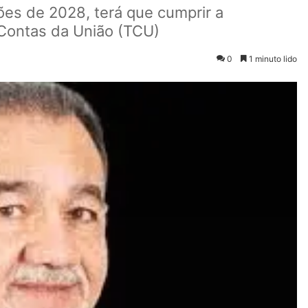
ções de 2028, terá que cumprir a
Contas da União (TCU)
0
1 minuto lido