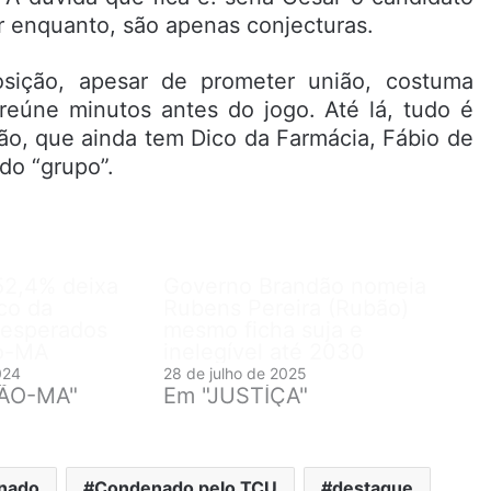
r enquanto, são apenas conjecturas.
ição, apesar de prometer união, costuma
reúne minutos antes do jogo. Até lá, tudo é
mão, que ainda tem Dico da Farmácia, Fábio de
do “grupo”.
52,4% deixa
Governo Brandão nomeia
co da
Rubens Pereira (Rubão)
sesperados
mesmo ficha suja e
o-MA
inelegível até 2030
024
28 de julho de 2025
ÃO-MA"
Em "JUSTÍÇA"
nado
Condenado pelo TCU
destaque