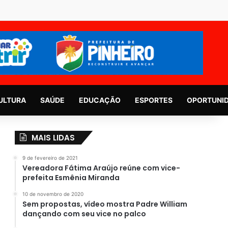
ULTURA
SAÚDE
EDUCAÇÃO
ESPORTES
OPORTUNI
MAIS LIDAS
9 de fevereiro de 2021
Vereadora Fátima Araújo reúne com vice-
prefeita Esmênia Miranda
10 de novembro de 2020
Sem propostas, vídeo mostra Padre William
dançando com seu vice no palco