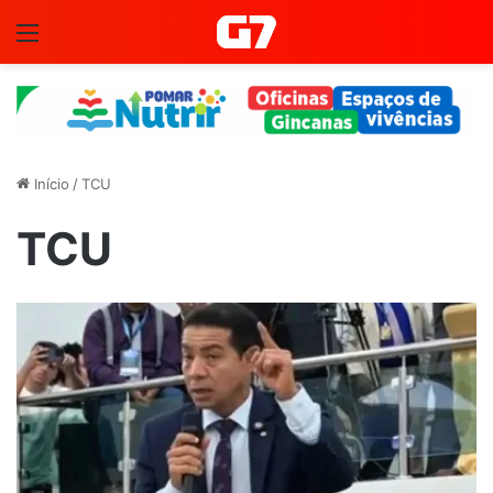
Menu
Início
/
TCU
TCU