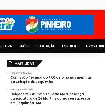
ULTURA
SAÚDE
EDUCAÇÃO
ESPORTES
OPORTUNI
MAIS LIDAS
1 de junho de 2023
Comissão Técnica do PAC de olho nas meninas
da Seleção de Bequimão
6 de agosto de 2024
Eleições 2024: Prefeito João Martins lança
candidatura de Zé Martins como seu sucessor
em Bequimão-MA