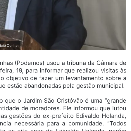
rício Cunha
inhas (Podemos) usou a tribuna da Câmara de
eira, 19, para informar que realizou visitas às
 o objetivo de fazer um levantamento sobre a
que estão abandonadas pela gestão municipal.
ndo que o Jardim São Cristóvão é uma “grande
ntidade de moradores. Ele informou que lutou
uas gestões do ex-prefeito Edivaldo Holanda,
ência necessária para a comunidade. “Todos
te os oito anos do Edivaldo Holanda, porém