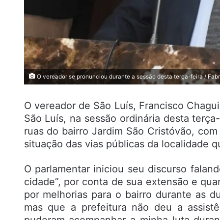
O vereador se pronunciou durante a sessão desta terça-feira / Fab
O vereador de São Luís, Francisco Chagu
São Luís, na sessão ordinária desta terça-f
ruas do bairro Jardim São Cristóvão, com
situação das vias públicas da localidade 
O parlamentar iniciou seu discurso fala
cidade”, por conta de sua extensão e qua
por melhorias para o bairro durante as d
mas que a prefeitura não deu a assist
puderam acompanhar a minha luta duran