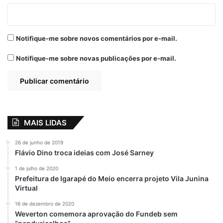
Com a retomada dos JEPs, a Prefeitura de
Notifique-me sobre novos comentários por e-mail.
Pinheiro busca fortalecer as políticas
públicas voltadas à educação e ao esporte,
Notifique-me sobre novas publicações por e-mail.
áreas que haviam sido descontinuadas em
gestões anteriores. A expectativa é de que
os jogos escolares estimulem o
engajamento dos estudantes e promovam a
integração entre as unidades de ensino.
MAIS LIDAS
26 de junho de 2019
Flávio Dino troca ideias com José Sarney
Relacionado
1 de julho de 2020
Gestão André da
Prefeito eleito
Prefeitura de Igarapé do Meio encerra projeto Vila Junina
RalpNet resgata o
André da Ralpnet
Virtual
Jogos Escolares
reúne com ministro
16 de dezembro de 2020
Pinheirenses
André Fufuca
Weverton comemora aprovação do Fundeb sem
16 de maio de 2025
12 de novembro de 2024