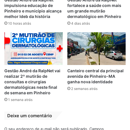
apoio.
impulsiona educação de
fortalece a saúde com mais
Pinheiro e município alcança
um grande mutirão
melhor Ideb da história
dermatológico em Pinheiro
10 horas atrás
4 dias atrás
Gestão André da RalpNet vai
Canteiro central da principal
realizar 2º mutirão de
avenida de Pinheiro-MA
consultas e cirurgias
ganha nova identidade
dermatológicas neste final
2 semanas atrás
de semana em Pinheiro
1 semana atrás
A solenidade contou com apresentações
Deixe um comentário
culturais, além da execução dos Hinos
O seu endereço de e-mail não será publicado.
Campos