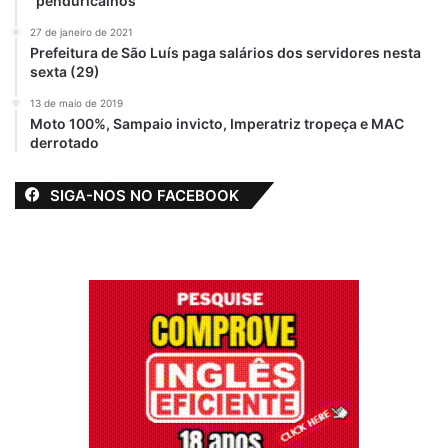
“penduricalhos”
Em "PINHEIRO-MA"
Em "ESPORTES"
27 de janeiro de 2021
Prefeitura reúne
Prefeitura de São Luís paga salários dos servidores nesta
secretários para
sexta (29)
definir últimos
detalhes dos Jogos
13 de maio de 2019
Moto 100%, Sampaio invicto, Imperatriz tropeça e MAC
Escolares
derrotado
Pinheirenses
5 de abril de 2025
Em "PINHEIRO-MA"
SIGA-NOS NO FACEBOOK
André da Ralpnet
Ginásio José Raimundo Rodrigues
Jogos Escolares Pinheirenses
Pinheiro
Reinauguração