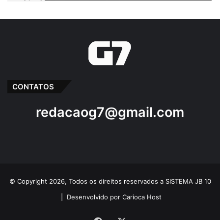
de Bombeiros
firmam parceria
para implantação
do Colégio Militar
na cidade de
Bequimão-MA
7 de agosto de 2021
Em "PINHEIRO-MA"
CONTATOS
redacaog7@gmail.com
Avanços
Comandante
Coronel Célio Roberto
Corpo de Bombeiros
Governador Brandão
Maranhão
© Copyright 2026, Todos os direitos reservados a SISTEMA JB 10
militar
|
Desenvolvido por Carioca Host