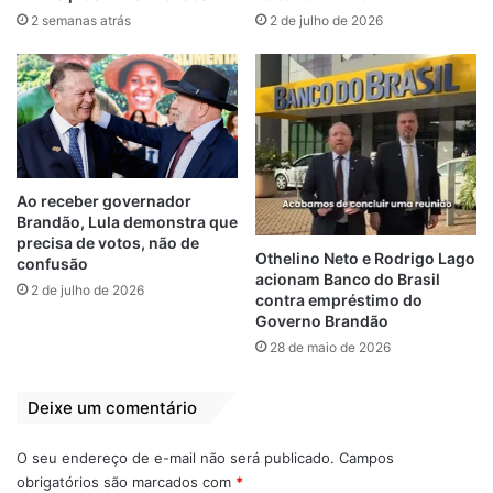
recursos para melhorar as unidades
2 semanas atrás
2 de julho de 2026
operacionais. O governador também
assinou no último ano a promoção de 54
militares do CBMMA, e a equipe de
governo já estuda mais promoções em
2025.
Ao receber governador
Uma das principais novidades foi o início da
Brandão, Lula demonstra que
construção da nova sede da corporação,
precisa de votos, não de
Othelino Neto e Rodrigo Lago
confusão
próxima ao Terminal Rodoviário de São Luís,
acionam Banco do Brasil
2 de julho de 2026
na Avenida dos Franceses. A obra terá uma
contra empréstimo do
Governo Brandão
área total de mais de 20 mil metros
28 de maio de 2026
quadrados e conta com um investimento na
ordem de R$ 20 milhões, com uma
Deixe um comentário
estrutura mais moderna e equipamentos
dotados de tecnologia de ponta, incluindo
O seu endereço de e-mail não será publicado.
Campos
sistemas de comunicação avançados. Vai
obrigatórios são marcados com
*