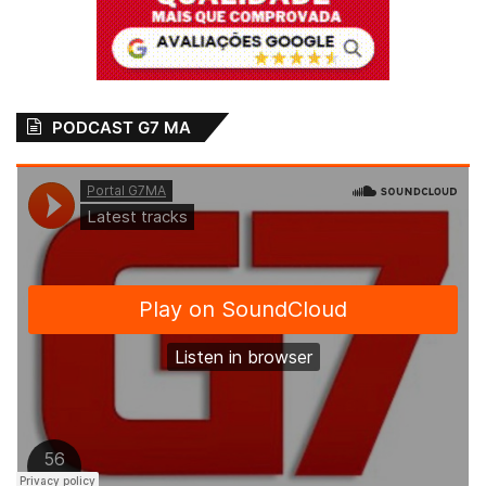
nacionais de bombeiros realizados em
Brasília (DF), Salvador (BA), São Paulo (SP)
e Rio de Janeiro (RJ), além de ações sociais
como o projeto Bombeiro Mirim, que
beneficiou mais de 1,4 mil crianças e
PODCAST G7 MA
jovens, e o Melhor Idade, com atividades
voltadas para o bem-estar de idosos.
Relacionado
Coronel Célio
Governador Carlos
Roberto participa
Brandão anuncia
de formatura de 31
concurso para o
aspirantes
Corpo de
Bombeiros
1 de julho de 2021
Em "PINHEIRO-MA"
5 de abril de 2023
Em "MARANHÃO"
Prefeitura e Corpo