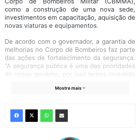
Corpo de Bombeiros Militar (CBMMA),
como a construção de uma nova sede,
investimentos em capacitação, aquisição de
novas viaturas e equipamentos.
De acordo com o governador, a garantia de
melhorias no Corpo de Bombeiros faz parte
das ações de fortalecimento da segurança.
“A segurança pública é uma das prioridades
do nosso governo, por isso temos investido
fortemente na promoção de militares, na
Mostre mais
melhoria da infraestrutura e na aquisição de
equipamentos de ponta. Em 2025 vamos
dar continuidade a essas ações, incluindo a
WhatsApp
Compartilhar por e-mail
preparação de um novo concurso”,
ressaltou Carlos Brandão.
O comandante-geral do CBMMA, coronel