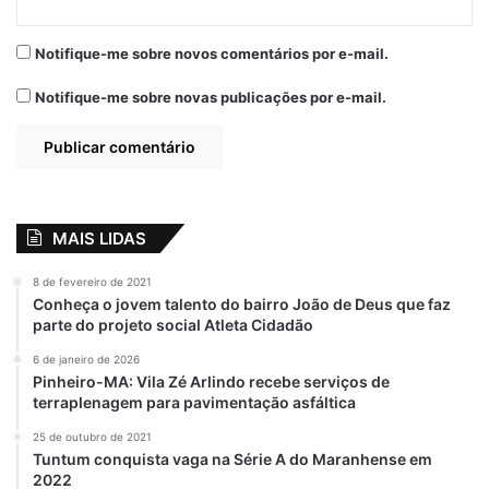
estabelecimentos comerciais também foram
alvos das vistorias, que orientaram sobre
Notifique-me sobre novos comentários por e-mail.
prevenção e segurança contra incêndios e
Notifique-me sobre novas publicações por e-mail.
outras ocorrências.
O trabalho do Batalhão de Bombeiros
Marítimo (BBMar) contabilizou mais de 24
mil abordagens no ano, incluindo
MAIS LIDAS
orientações, ações preventivas e de
resgate a banhistas, com monitoramento
8 de fevereiro de 2021
Conheça o jovem talento do bairro João de Deus que faz
em praias, rios e balneários utilizando
parte do projeto social Atleta Cidadão
viaturas, quadriciclos, botes e drones.
6 de janeiro de 2026
Pinheiro-MA: Vila Zé Arlindo recebe serviços de
Os bombeiros também atuaram em diversas
terraplenagem para pavimentação asfáltica
missões fora do estado. Em solidariedade a
25 de outubro de 2021
desastres naturais, Brandão enviou efetivos
Tuntum conquista vaga na Série A do Maranhense em
para apoiar ações humanitárias no Rio
2022