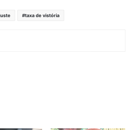
juste
taxa de vistória