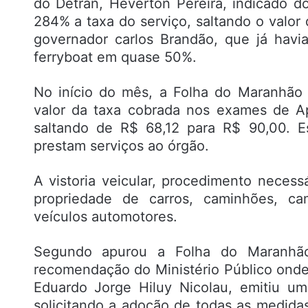
do Detran, Heverton Pereira, indicado d
284% a taxa do serviço, saltando o valor
governador carlos Brandão, que já hav
ferryboat em quase 50%.
No início do mês, a Folha do Maranhão
valor da taxa cobrada nos exames de Apt
saltando de R$ 68,12 para R$ 90,00. E
prestam serviços ao órgão.
A vistoria veicular, procedimento neces
propriedade de carros, caminhões, cam
veículos automotores.
Segundo apurou a Folha do Maranhã
recomendação do Ministério Público onde
Eduardo Jorge Hiluy Nicolau, emitiu u
solicitando a adoção de todas as medida