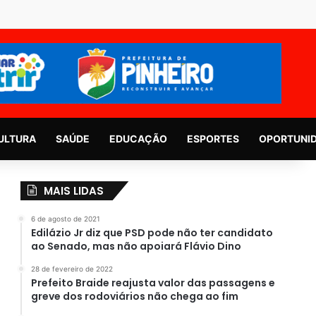
ULTURA
SAÚDE
EDUCAÇÃO
ESPORTES
OPORTUNI
MAIS LIDAS
6 de agosto de 2021
Edilázio Jr diz que PSD pode não ter candidato
ao Senado, mas não apoiará Flávio Dino
28 de fevereiro de 2022
Prefeito Braide reajusta valor das passagens e
greve dos rodoviários não chega ao fim