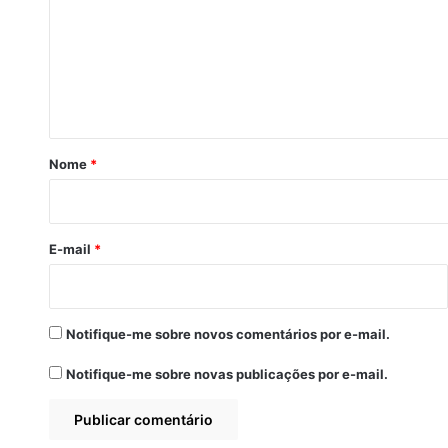
m
e
n
t
á
r
Nome
*
i
o
*
E-mail
*
Notifique-me sobre novos comentários por e-mail.
Notifique-me sobre novas publicações por e-mail.