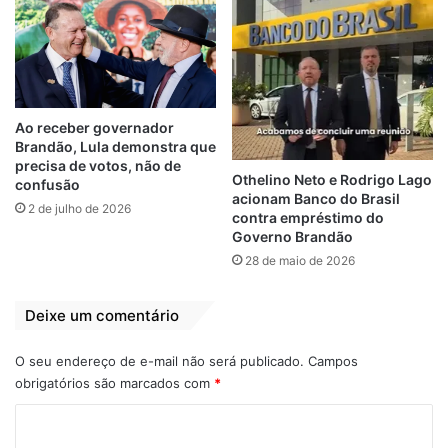
beneficiará os moradores da região.
O presidente da Agência Executiva
Metropolitana do Sudoeste Maranhense
(Agemsul), Vagtonio Brandão, acompanhou
Ao receber governador
a agenda de entregas em Lajeado Novo. “O
Brandão, Lula demonstra que
Centro Administrativo é uma importante
precisa de votos, não de
Othelino Neto e Rodrigo Lago
confusão
obra que poucas cidades possuem. O
acionam Banco do Brasil
2 de julho de 2026
governador está na Região Tocantina desde
contra empréstimo do
Governo Brandão
ontem, visitando cidades para diversas
28 de maio de 2026
entregas, e hoje finalizando essa grande
agenda com Sambaíba e Lajeado Novo”,
Deixe um comentário
comentou.
O seu endereço de e-mail não será publicado.
Campos
A prefeita de Lajeado Novo, Ana Léa,
obrigatórios são marcados com
*
agradeceu a colaboração do governo
C
estadual para a realização de obras no