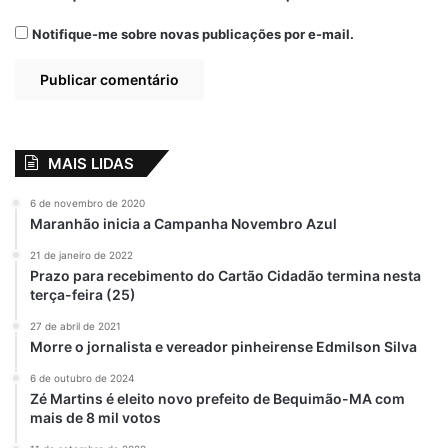
Areninha Esportiva entregue em Sambaíba
Notifique-me sobre novas publicações por e-mail.
O município de Sambaíba agora conta com
a Areninha Esportiva José Antônio Nunes
Dias entregue neste domingo. O
equipamento esportivo é composto por
MAIS LIDAS
quadra, arquibancada, aparelhos de
exercícios físicos, bancos, passeio e
6 de novembro de 2020
Maranhão inicia a Campanha Novembro Azul
caramanchão.
21 de janeiro de 2022
Prazo para recebimento do Cartão Cidadão termina nesta
Durante a entrega, o governador Carlos
terça-feira (25)
Brandão reafirmou a importância dos
investimentos na área do esporte. “Não é
27 de abril de 2021
Morre o jornalista e vereador pinheirense Edmilson Silva
apenas um incentivo ao esporte, é também
uma contribuição para a descoberta de
6 de outubro de 2024
Zé Martins é eleito novo prefeito de Bequimão-MA com
novos talentos. As Areninhas têm dado
mais de 8 mil votos
essa oportunidade para novos talentos que