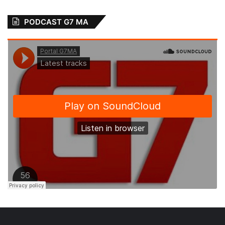
5 de novembro de 2018
21 de maio de 2023
Em "PINHEIRO-MA"
Em "MARANHÃO"
PODCAST G7 MA
Governador
Brandão entrega
carrinhos do Mais
Renda, inaugura
obras e anuncia
quatro escolas
militares em Paço
do Lumiar-MA
19 de janeiro de 2025
Em "POLÍTICA"
Areninha
Brandão
Lajeado
Praças esportivas
Sambaíba