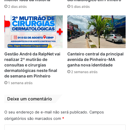
Apesar da publicação informar que a
2 dias atrás
5 dias atrás
suspensão se dá em decorrência de
decisão emitida pelo Tribunal, o
Blogue do
Maldine Vieira
apurou que, na verdade, a
decisão nada tem a ver com a suspensão
do certame, o que levanta ainda mais
suspeitas sobre idoneidade da licitação.
Gestão André da RalpNet vai
Canteiro central da principal
realizar 2º mutirão de
avenida de Pinheiro-MA
Por
Maldine Vieira
consultas e cirurgias
ganha nova identidade
dermatológicas neste final
2 semanas atrás
de semana em Pinheiro
1 semana atrás
Relacionado
Governador
Felipe Camarão
Deixe um comentário
Brandão queria
torrou quase R$10
torrar R$ 30
milhões sem
milhões com som e
licitação com
O seu endereço de e-mail não será publicado.
Campos
luz, mas justiça
locação de
obrigatórios são marcados com
*
suspende licitação
girotecas em plena
C