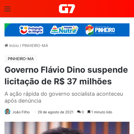
Menu
Início
/
PINHEIRO-MA
PINHEIRO-MA
Governo Flávio Dino suspende
licitação de R$ 37 milhões
A ação rápida do governo socialista aconteceu
após denúncia
João Filho
29 de agosto de 2021
0
1 minuto lido