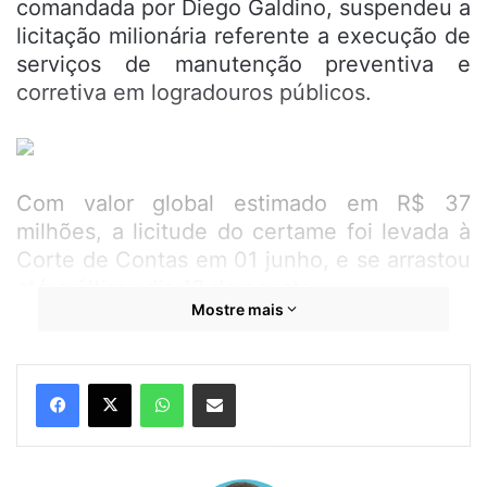
comandada por Diego Galdino, suspendeu a
licitação milionária referente a execução de
serviços de manutenção preventiva e
corretiva em logradouros públicos.
Com valor global estimado em R$ 37
milhões, a licitude do certame foi levada à
Corte de Contas em 01 junho, e se arrastou
até o último dia 12 de agosto.
Mostre mais
Assinado pelo presidente da Comissão
Permanente de Licitação e pregoeiro Diego
WhatsApp
Compartilhar por e-mail
Maia Mendonça, o Aviso de Suspensão de
Licitação publicado na última segunda-feira
(23) informa a suspensão em decorrência
de decisão emitida pelo Tribunal de Contas