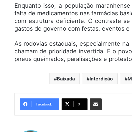
Enquanto isso, a população maranhense 
falta de medicamentos nas farmácias básic
com estrutura deficiente. O contraste s
gastos do governo com festas, eventos e pr
As rodovias estaduais, especialmente na 
chamam de prioridade invertida. E o po
pneus queimados, paralisações e protesto
Baixada
Interdição
M
Compartilhar por e-mail
Facebook
X