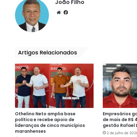
João Filho
We
Fa
bsi
ce
te
bo
ok
Artigos Relacionados
Othelino Neto amplia base
Empresários g
política e recebe apoio de
de mais de R$ 
lideranças de cinco municípios
gestão Rafael 
maranhenses
2 de julho de 202