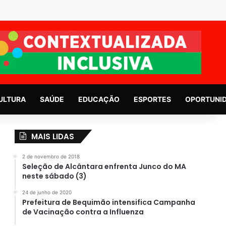
ULTURA
SAÚDE
EDUCAÇÃO
ESPORTES
OPORTUNI
MAIS LIDAS
2 de novembro de 2018
Seleção de Alcântara enfrenta Junco do MA
neste sábado (3)
24 de junho de 2020
Prefeitura de Bequimão intensifica Campanha
de Vacinação contra a Influenza