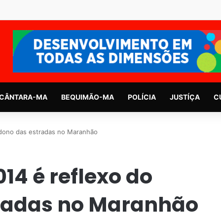
CÂNTARA-MA
BEQUIMÃO-MA
POLÍCIA
JUSTÍÇA
C
ndono das estradas no Maranhão
14 é reflexo do
radas no Maranhão