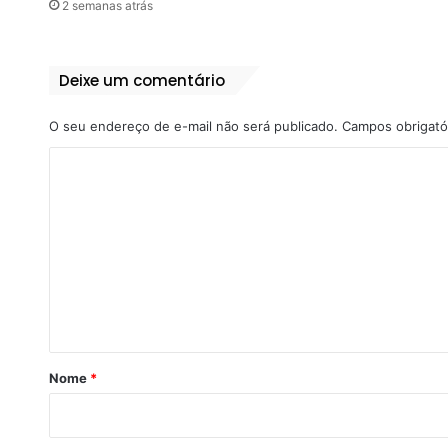
2 semanas atrás
Deixe um comentário
O seu endereço de e-mail não será publicado.
Campos obrigató
C
o
m
e
n
t
á
r
Nome
*
i
o