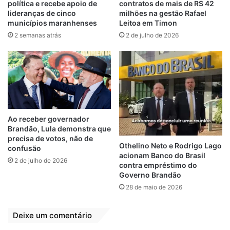
política e recebe apoio de
contratos de mais de R$ 42
O governador Carlos Brandão afirmou que a
lideranças de cinco
milhões na gestão Rafael
entrega das viaturas aos municípios reforça
municípios maranhenses
Leitoa em Timon
o compromisso do Governo do Maranhão
2 semanas atrás
2 de julho de 2026
com a segurança pública. “Buscamos
promover medidas que possam impactar na
redução dos índices de criminalidade e
aumentar a segurança da população. Para
tanto, estamos trabalhando em parceria e
harmonia com todos os Poderes”, ressaltou.
Ao receber governador
Brandão, Lula demonstra que
Segundo o comandante-geral da PMMA,
precisa de votos, não de
Othelino Neto e Rodrigo Lago
confusão
coronel Emerson Bezerra, o Maranhão foi o
acionam Banco do Brasil
2 de julho de 2026
sétimo Estado com maior diminuição dos
contra empréstimo do
Governo Brandão
homicídios. “Reduzimos em 8% comparando
28 de maio de 2026
2022 com 2021. Neste trimestre, tivemos o
menor número de homicídios nos últimos
Deixe um comentário
dez anos e isso é fruto do trabalho de