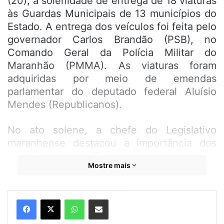
(20), a solenidade de entrega de 18 viaturas
às Guardas Municipais de 13 municípios do
Estado. A entrega dos veículos foi feita pelo
governador Carlos Brandão (PSB), no
Comando Geral da Polícia Militar do
Maranhão (PMMA). As viaturas foram
adquiridas por meio de emendas
parlamentar do deputado federal Aluísio
Mendes (Republicanos).
No ato solene, a chefe do Legislativo
maranhense destacou a importância dos
investimentos. “Esses novos veículos
Mostre mais
atenderão à população e darão uma melhor
resposta no combate à criminalidade.
Parabenizo o deputado Aluísio Mendes por
WhatsApp
Compartilhar por e-mail
sempre zelar pela segurança dos
maranhenses e ao governador Carlos