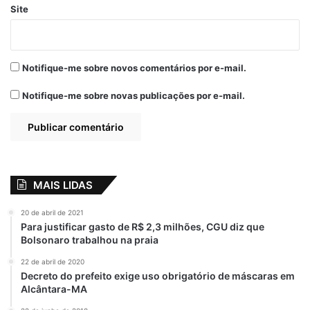
Site
deputados estaduais Roberto Costa (MDB),
Júlio Mendonça (PCdoB) e Júnior Cascaria
(Podemos); o secretário de Estado da
Segurança Pública, Maurício Martins, além
Notifique-me sobre novos comentários por e-mail.
de prefeitos, vereadores e outras
Notifique-me sobre novas publicações por e-mail.
autoridades.
Fira Robo World Cup
Após a solenidade, a presidente do
MAIS LIDAS
Parlamento Estadual seguiu com o
governador Carlos Brandão para prestigiar o
20 de abril de 2021
Instituto Estadual de Educação, Ciência e
Para justificar gasto de R$ 2,3 milhões, CGU diz que
Bolsonaro trabalhou na praia
Tecnologia do Maranhão (IEMA) na etapa
estadual do Fira Robo World Cup, evento
22 de abril de 2020
Decreto do prefeito exige uso obrigatório de máscaras em
de robótica que visa incentivar e fomentar o
Alcântara-MA
desenvolvimento tecnológico para crianças,