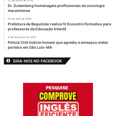
22 de junho de 2018
adolescentes e adultos.
Dr. Gutemberg homenageia profissionais da oncologia
maranhense
24 de abril de 2025
Prefeitura de Bequimão realiza IV Encontro Formativo para
professores da Educação Infantil
9 de fevereiro de 2023
Na etapa estadual, 106 equipes
Polícia Civil indicia homem que agrediu e ameaçou matar
porteiro em São Luís-MA
representaram escolas públicas e privadas
do Maranhão. “Os investimentos na área de
SIGA-NOS NO FACEBOOK
robótica como estratégia de ensino e
promoção de oportunidades para os
estudantes estão entre as especialidades e
conquistas do IEMA e, também, de outras
unidades de ensino. A inovação,
certamente, é a chave para isso”, concluiu
Iracema Vale.