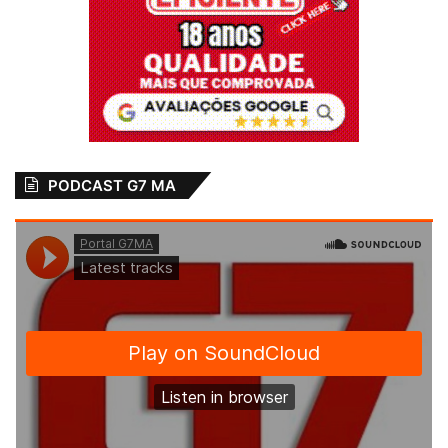
Fonte:
Agência Assembleia
Relacionado
Iracema Vale
Iracema Vale
prestigia entrega
participa de
de obras em São
entrega de
Benedito do Rio
equipamentos para
PODCAST G7 MA
Preto-MA
Segurança para
municípios
27 de março de 2023
Em "MARANHÃO"
10 de julho de 2023
Em "LEGISLATIVO"
Bequimão-MA:
Prefeito João
Martins recebe
viatura para a
Guarda Municipal
20 de abril de 2023
Em "BEQUIMÃO-
MA"