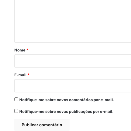
m
e
n
t
á
r
Nome
*
i
o
*
E-mail
*
Notifique-me sobre novos comentários por e-mail.
Notifique-me sobre novas publicações por e-mail.