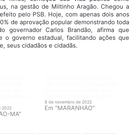
eus, na gestão de Miltinho Aragão. Chegou a
prefeito pelo PSB. Hoje, com apenas dois anos
 90% de aprovação popular demonstrando toda
 do governador Carlos Brandão, afirma que
e o governo estadual, facilitando ações que
e, seus cidadãos e cidadãs.
Bequimão,
“Apoio e a confiança no
 integra
seu trabalho”, diz Luciano
mem do
Genésio sobre voto em
São Mateus,
Ivo Rezende para Famem
8 de novembro de 2022
Em "MARANHÃO"
e 2022
ÃO-MA"