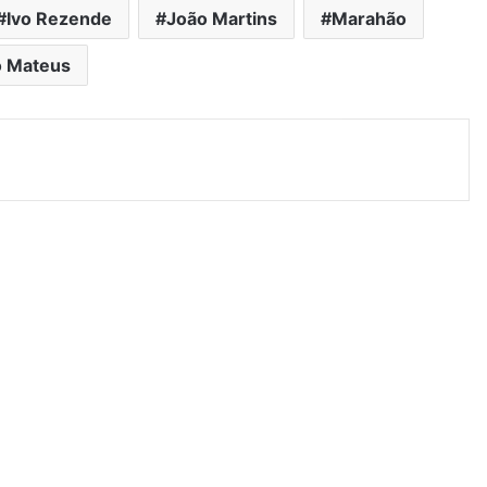
Ivo Rezende
João Martins
Marahão
o Mateus