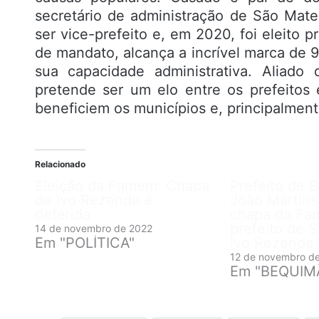
secretário de administração de São Mat
ser vice-prefeito e, em 2020, foi eleito 
de mandato, alcança a incrível marca de
sua capacidade administrativa. Aliado
pretende ser um elo entre os prefeitos 
beneficiem os municípios e, principalment
Relacionado
Eleição da Famem: Chapa
Prefeito de 
de Ivo Rezende é
João Martins
deferida
chapa da Fa
prefeito de 
14 de novembro de 2022
Em "POLÍTICA"
Ivo Rezende
12 de novembro d
Em "BEQUIM