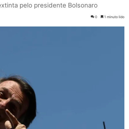
extinta pelo presidente Bolsonaro
0
1 minuto lido