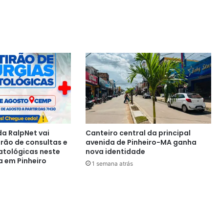
a RalpNet vai
Canteiro central da principal
irão de consultas e
avenida de Pinheiro-MA ganha
atológicas neste
nova identidade
a em Pinheiro
1 semana atrás