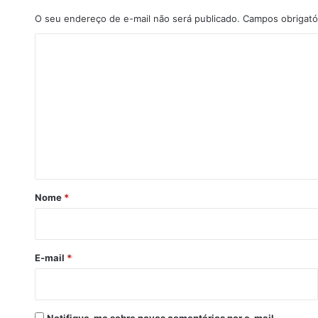
O seu endereço de e-mail não será publicado.
Campos obrigató
C
o
m
e
n
t
á
r
Nome
*
i
o
*
E-mail
*