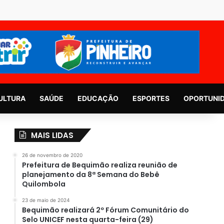
ULTURA
SAÚDE
EDUCAÇÃO
ESPORTES
OPORTUNI
MAIS LIDAS
26 de novembro de 2020
Prefeitura de Bequimão realiza reunião de
planejamento da 8ª Semana do Bebê
Quilombola
23 de maio de 2024
Bequimão realizará 2º Fórum Comunitário do
Selo UNICEF nesta quarta-feira (29)