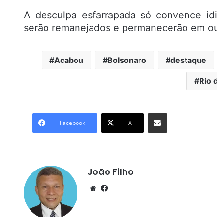
A desculpa esfarrapada só convence idi
serão remanejados e permanecerão em out
Acabou
Bolsonaro
destaque
Rio 
Compartilhar por e-mail
Facebook
X
João Filho
We
Fa
bsi
ce
te
bo