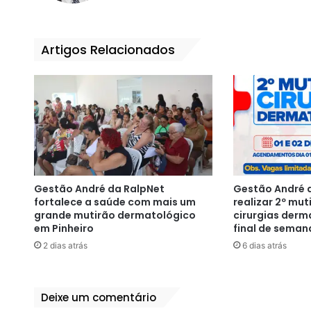
ok
Artigos Relacionados
Gestão André da RalpNet
Gestão André d
fortalece a saúde com mais um
realizar 2º mut
grande mutirão dermatológico
cirurgias derm
em Pinheiro
final de seman
2 dias atrás
6 dias atrás
Deixe um comentário