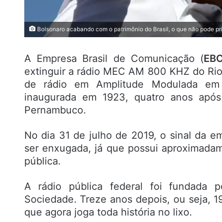
Bolsonaro acabando com o patrimônio do Brasil, o que não pode priva
A Empresa Brasil de Comunicação (
EB
extinguir a rádio MEC AM 800 KHZ do Rio 
de rádio em Amplitude Modulada em f
inaugurada em 1923, quatro anos após
Pernambuco.
No dia 31 de julho de 2019, o sinal da e
ser enxugada, já que possui aproximada
pública.
A rádio pública federal foi fundada 
Sociedade. Treze anos depois, ou seja, 1
que agora joga toda história no lixo.