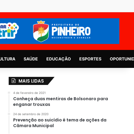
ULTURA
SAÚDE
EDUCAÇÃO
ESPORTES
OPORTUNI
MAIS LIDAS
4 de fevereiro de 2021
Conheça duas mentiras de Bolsonaro para
enganar trouxas
24 de setembro de 2020
Prevenção ao suicídio é tema de ações da
Câmara Municipal