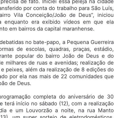
ecisa de fato. Iniciei essa peleja na cidade
nsferido por conta do trabalho para São Luís,
airro Vila Conceição/João de Deus”, iniciou
tica enquanto era exibido vídeos em que ela
to em bairros da capital maranhense.
s debatidas no bate-papo, a Pequena Guerreira
ormas de escolas, quadras, praças, estádio,
urante popular do bairro João de Deus e do
de milhares de ruas e avenidas; realização de
 e peixes, além da realização de 8 edições do
zado por ela nas mais de 22 comunidades que
oão de Deus.
a programação completa do aniversário de 30
 terá início no sábado (12), com a realização
dia e um Louvorzão a noite, na rua Manto
13), um super sorteio de eletrodomésticos,