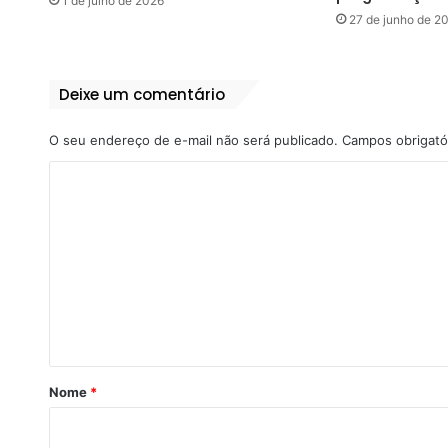
1 de julho de 2026
27 de junho de 2
Deixe um comentário
O seu endereço de e-mail não será publicado.
Campos obrigató
C
o
m
e
n
t
á
r
Nome
*
i
o