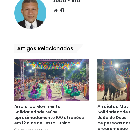
João Filho
We
Fa
bsi
ce
te
bo
ok
Artigos Relacionados
Arraial do Movimento
Arraial do Mov
Solidariedade reúne
Solidariedade 
aproximadamente 100 atrações
João de Deus, j
em 12 dias de Festa Junina
de pessoas nos
programação