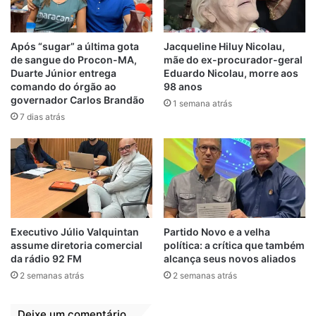
prédio apresenta sinais de infiltração em
pelo menos três pontos, pintura
comprometida e mato acumulado na área
Após “sugar” a última gota
Jacqueline Hiluy Nicolau,
de sangue do Procon-MA,
mãe do ex-procurador-geral
externa.
Duarte Júnior entrega
Eduardo Nicolau, morre aos
comando do órgão ao
98 anos
Além disso, a biblioteca da Academia
governador Carlos Brandão
1 semana atrás
encontra-se desativada, com o acervo
7 dias atrás
encaixotado desde a instalação da
Biblioteca Municipal Jarbas Passarinho no
piso superior do prédio, após a retirada da
mesma de seu espaço original para reforma.
Outro ponto a ser discutido é a cessão de
Executivo Júlio Valquintan
Partido Novo e a velha
parte das salas da AGLA para a Secretaria
assume diretoria comercial
política: a crítica que também
da rádio 92 FM
alcança seus novos aliados
Municipal de Cultura, atualmente instalada
2 semanas atrás
2 semanas atrás
na sede da entidade. “Vamos sentar com a
gestão municipal para definirmos e
Deixe um comentário