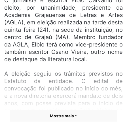
O jornalista e escritor Elbio Carvalho foi
eleito, por unanimidade, presidente da
Academia Grajauense de Letras e Artes
(AGLA), em eleição realizada na tarde desta
quinta-feira (24), na sede da instituição, no
centro de Grajaú (MA). Membro fundador
da AGLA, Elbio terá como vice-presidente o
também escritor Osano Vieira, outro nome
de destaque da literatura local.
A eleição seguiu os trâmites previstos no
Estatuto da entidade. O edital de
convocação foi publicado no início do mês,
e a nova diretoria exercerá mandato de dois
anos, com posse prevista para o início de
agosto, em solenidade no Salão Nobre da
Mostre mais
Academia. O evento contará com a
presença de autoridades locais,