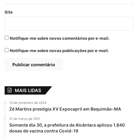
Em "PINHEIRO-MA"
23 de setembro de 2024
Em "JUSTÍÇA"
Site
Othelino Neto
destaca trajetória
de Sálvio Dino no
Notifique-me sobre novos comentários por e-mail.
Maranhão
28 de agosto de 2020
Notifique-me sobre novas publicações por e-mail.
Em "PINHEIRO-MA"
Academia Grajauense de Letras e Artes
MAIS LIDAS
AGLA
destaque
Elbio Carvalho
13 de novembro de 2024
Escritor
Jornalista
Presidente
Zé Martins prestigia XV Expocapril em Bequimão-MA
31 de março de 2021
Somente dia 30, a prefeitura de Alcântara aplicou 1.840
doses de vacina contra Covid-19