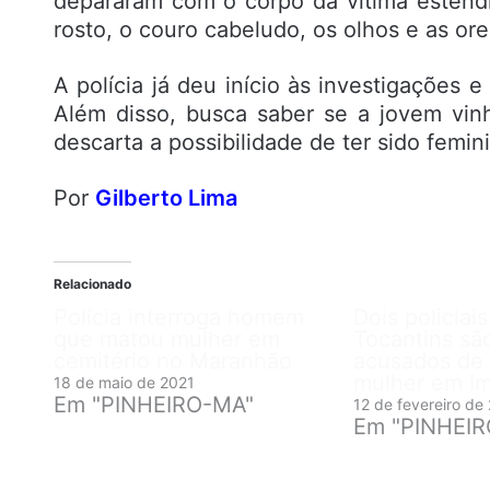
depararam com o corpo da vítima estend
rosto, o couro cabeludo, os olhos e as ore
A polícia já deu início às investigações e
Além disso, busca saber se a jovem vin
descarta a possibilidade de ter sido femini
Por
Gilberto Lima
Relacionado
Polícia interroga homem
Dois policiai
que matou mulher em
Tocantins sã
cemitério no Maranhão
acusados de
mulher em I
18 de maio de 2021
Em "PINHEIRO-MA"
12 de fevereiro de
Em "PINHEI