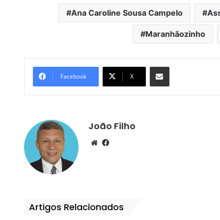
Ana Caroline Sousa Campelo
As
Maranhãozinho
Compartilhar por e-mail
Facebook
X
João Filho
We
Fa
bsi
ce
te
bo
ok
Artigos Relacionados