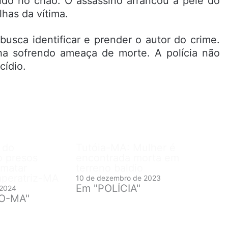
ido no chão. O assassino arrancou a pele do
lhas da vítima.
 busca identificar e prender o autor do crime.
ha sofrendo ameaça de morte. A polícia não
cídio.
s do
Tutóia-MA: Mulher é
o presos
encontrada morta em
 matar
terreno baldio
mperatriz-MA
10 de dezembro de 2023
Em "POLÍCIA"
 2024
RO-MA"