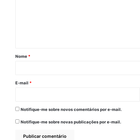
m
e
n
t
á
r
Nome
*
i
o
*
E-mail
*
Notifique-me sobre novos comentários por e-mail.
Notifique-me sobre novas publicações por e-mail.