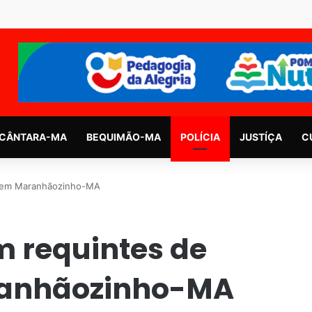
CÂNTARA-MA
BEQUIMÃO-MA
POLÍCIA
JUSTÍÇA
C
e em Maranhãozinho-MA
 requintes de
ranhãozinho-MA