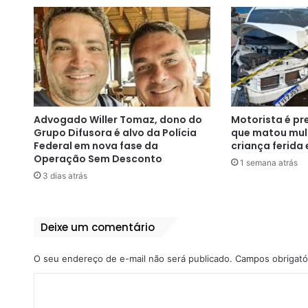
Advogado Willer Tomaz, dono do
Motorista é pr
Grupo Difusora é alvo da Polícia
que matou mulh
Federal em nova fase da
criança ferida 
Operação Sem Desconto
1 semana atrás
3 dias atrás
Deixe um comentário
O seu endereço de e-mail não será publicado.
Campos obrigató
C
o