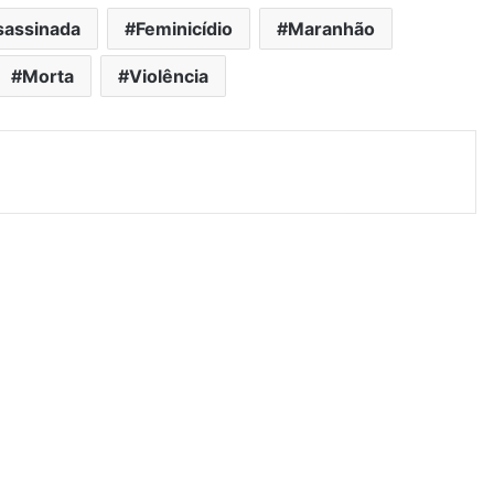
sassinada
Feminicídio
Maranhão
Morta
Violência