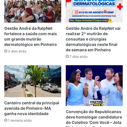
Rico que exerça seu poder de veto, com
base na inconstitucionalidade formal e
material, além dos possíveis danos à
probidade administrativa.
Gestão André da RalpNet
Gestão André da RalpNet vai
fortalece a saúde com mais
realizar 2º mutirão de
um grande mutirão
consultas e cirurgias
O MP-MA destaca que o projeto tem vícios
dermatológico em Pinheiro
dermatológicas neste final
de natureza formal, tanto pela
de semana em Pinheiro
3 dias atrás
impossibilidade de os municípios legislarem
7 dias atrás
sobre financiamento da educação, matéria
de competência exclusiva da União, quanto
pelo vício de iniciativa, “descabendo aos
membros do Poder Legislativo iniciarem
projetos de lei com obrigações de natureza
financeira para os chefes do Poder
Canteiro central da principal
Executivo”.
avenida de Pinheiro-MA
Convenção do Republicanos
ganha nova identidade
deve homologar candidatura
1 semana atrás
Na Recomendação, o Ministério Público
do Coletivo ‘Com Você – Jota