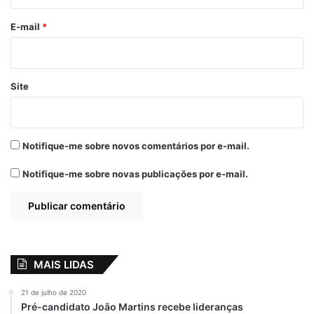
ilegal e a referida lei é dissociada do
o
interesse público, beneficiando apenas a
*
E-mail
*
categoria dos professores, configurando
lesividade ao erário municipal”, afirmou
Thiago Pires.
Site
Por
Walkir Marinho
Notifique-me sobre novos comentários por e-mail.
destaque
Justiça
Porto Rico
Notifique-me sobre novas publicações por e-mail.
MAIS LIDAS
21 de julho de 2020
Pré-candidato João Martins recebe lideranças