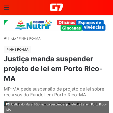
Menu
Início
/
PINHEIRO-MA
PINHEIRO-MA
Justiça manda suspender
projeto de lei em Porto Rico-
MA
MP-MA pede suspensão de projeto de lei sobre
recursos do Fundef em Porto Rico-MA
João Filho
3 de dezembro de 2019
0
2 minutis lido
Justiça do Maranhão manda suspender projeto de Lei em Porto Rico-
MA