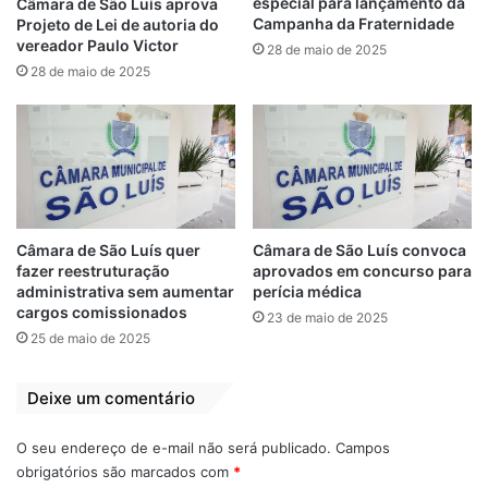
especial para lançamento da
Câmara de São Luís aprova
sociedade brasileira, legítima e legal, com
Campanha da Fraternidade
Projeto de Lei de autoria do
moralidade, afetividade, carinho, respeito e
vereador Paulo Victor
28 de maio de 2025
valorização. Tenho certeza que as mulheres
28 de maio de 2025
da capital ludovicense têm mais essa
garantia. É dessa forma que contribuímos
com a nossa cidade, em forma de leis.
Aquilo que um dia era um pensamento, uma
ideia, hoje é uma realidade”, disse.
Câmara de São Luís quer
Câmara de São Luís convoca
fazer reestruturação
aprovados em concurso para
Guarda Municipal
Octávio Soeiro
administrativa sem aumentar
perícia médica
cargos comissionados
23 de maio de 2025
Patrula Maria da Penha
25 de maio de 2025
Deixe um comentário
O seu endereço de e-mail não será publicado.
Campos
obrigatórios são marcados com
*