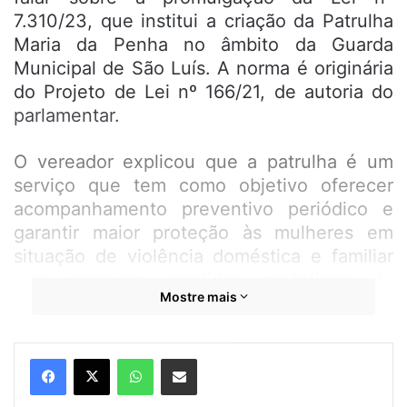
7.310/23, que institui a criação da Patrulha
Maria da Penha no âmbito da Guarda
Municipal de São Luís. A norma é originária
do Projeto de Lei nº 166/21, de autoria do
parlamentar.
O vereador explicou que a patrulha é um
serviço que tem como objetivo oferecer
acompanhamento preventivo periódico e
garantir maior proteção às mulheres em
situação de violência doméstica e familiar
que possuem medidas protetivas de
Mostre mais
urgência vigentes, baseadas na Lei nº
11.340/2006 (Lei Maria da Penha),
estabelecendo relação direta com a
WhatsApp
Compartilhar por e-mail
comunidade e assegurando o
acompanhamento e atendimento a essas