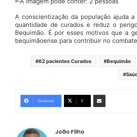
A conscientização da população ajuda a
quantidade de curados e reduz o perig
Bequimão. É por esses motivos que a g
bequimãoense para contribuir no combate 
62 pacientes Curados
Bequimão
Saúd
Compartilhar por e-mail
Facebook
X
João Filho