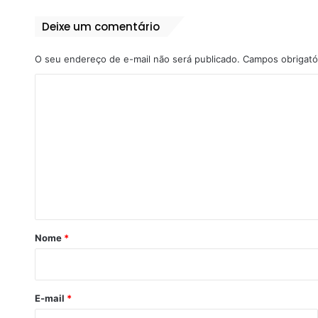
Deixe um comentário
O seu endereço de e-mail não será publicado.
Campos obrigató
C
o
m
e
n
t
á
r
Nome
*
i
o
*
E-mail
*