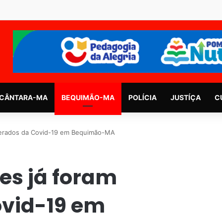
CÂNTARA-MA
BEQUIMÃO-MA
POLÍCIA
JUSTÍÇA
C
perados da Covid-19 em Bequimão-MA
es já foram
ovid-19 em