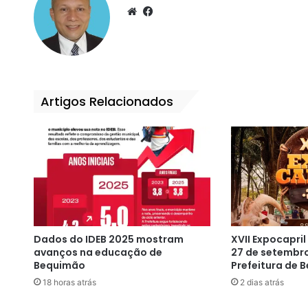
We
Fa
bsi
ce
te
bo
ok
Artigos Relacionados
Dados do IDEB 2025 mostram
XVII Expocapri
avanços na educação de
27 de setembr
Bequimão
Prefeitura de
18 horas atrás
2 dias atrás