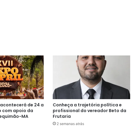
l acontecerá de 24 a
Conheça a trajetória política e
o com apoio da
profissional do vereador Beto da
 Bequimão-MA
Frutaria
2 semanas atrás