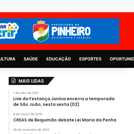
ULTURA
SAÚDE
EDUCAÇÃO
ESPORTES
OPORTUNI
MAIS LIDAS
1 de julho de 2021
Live da Festança Junina encerra a temporada
de São João, nesta sexta (02)
8 de março de 2019
CREAS de Bequimão debate Lei Maria da Penha
28 de novembro de 2022