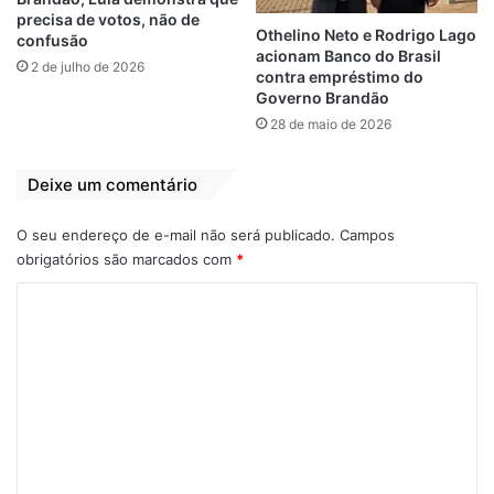
providências só contribui para aumentar a
precisa de votos, não de
Othelino Neto e Rodrigo Lago
confusão
desconfiança da sociedade e enfraquecer a
acionam Banco do Brasil
2 de julho de 2026
credibilidade das instituições envolvidas.
contra empréstimo do
Governo Brandão
28 de maio de 2026
O espaço segue aberto para o
posicionamento oficial da Agência Estadual
Deixe um comentário
de Mobilidade Urbana (MOB), bem como da
Sinart, atual administradora do Terminal
O seu endereço de e-mail não será publicado.
Campos
Rodoviário de São Luís.
obrigatórios são marcados com
*
C
o
Relacionado
m
Só Internacional
Uma das empresas
Marítima cumpre
que assinaram
e
carga horária de
contrato de
n
viagens via
concessão do
ferryboat
serviço de
t
ferryboat no
27 de junho de 2022