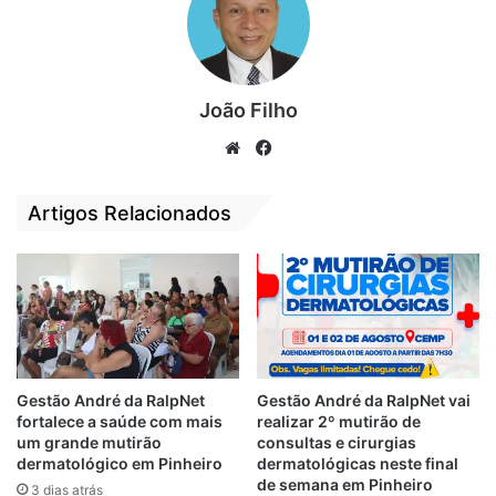
em casa e ainda pode empatar do placar
agregado que mesmo assim avança para
final do Maranhense 2019.
João Filho
As datas das semifinais ainda não foram
We
Fa
confirmadas pela FMF. Por conta da
bsi
ce
participação de Moto e Sampaio na Copa
te
bo
Artigos Relacionados
do Nordeste os jogos não poderão
ok
acontecer nos próximos dois fins de
semanas e devem acontecer
provavelmente em dias como quarta ou
quinta.
Por Afonso Diniz
Gestão André da RalpNet
Gestão André da RalpNet vai
fortalece a saúde com mais
realizar 2º mutirão de
um grande mutirão
consultas e cirurgias
dermatológico em Pinheiro
dermatológicas neste final
destaque
Imperatriz
MAC
de semana em Pinheiro
3 dias atrás