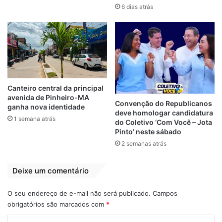
6 dias atrás
Maranhense 2019
Moto
Sampaio
Semifinais
Canteiro central da principal
avenida de Pinheiro-MA
Convenção do Republicanos
ganha nova identidade
deve homologar candidatura
1 semana atrás
do Coletivo ‘Com Você – Jota
Pinto’ neste sábado
2 semanas atrás
Deixe um comentário
O seu endereço de e-mail não será publicado.
Campos
obrigatórios são marcados com
*
C