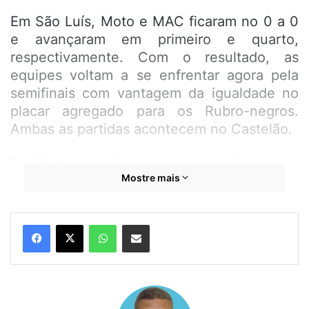
Em São Luís, Moto e MAC ficaram no 0 a 0
e avançaram em primeiro e quarto,
respectivamente. Com o resultado, as
equipes voltam a se enfrentar agora pela
semifinais com vantagem da igualdade no
placar agregado para os Rubro-negros.
Ambas as partidas acontecem no Castelão.
Em Pinheiro, o Sampaio venceu o jogo por 1
Mostre mais
a 0 com gol de Lucas Gabriel e avançou na
terceira colocação. O segundo colocado foi
o Imperatriz que passou pelo São José, no
WhatsApp
Compartilhar por e-mail
Frei, por 2 a 0.
Assim, a outra semifinal será entre Sampaio
e Imperatriz com vantagens para o Cavalo
de Aço. O Colorado joga a segunda partida