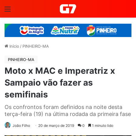
Menu
Início
/
PINHEIRO-MA
PINHEIRO-MA
Moto x MAC e Imperatriz x
Sampaio vão fazer as
semifinais
Os confrontos foram definidos na noite desta
terça-feira (19) na última rodada da primeira fase
João Filho
20 de março de 2019
0
1 minuto lido