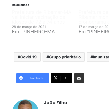
Relacionado
Prefeitura de Ribamar-MA
Prefeitura d
vai iniciar vacinação de
Ribamar mon
idosos de 72 a 74 anos
cronograma 
28 de março de 2021
17 de março de 20
Em "PINHEIRO-MA"
Em "PINHEI
Covid 19
Grupo prioritário
Imuniza
Compartilhar por e-mail
Facebook
X
João Filho