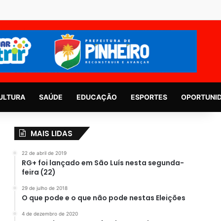
ULTURA
SAÚDE
EDUCAÇÃO
ESPORTES
OPORTUNI
MAIS LIDAS
22 de abril de 2019
RG+ foi lançado em São Luís nesta segunda-
feira (22)
29 de julho de 2018
O que pode e o que não pode nestas Eleições
4 de dezembro de 2020