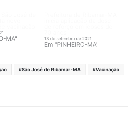
e São José de
Prefeitura de Ribamar-MA
ta novo
inicia aplicação da dose
de vacinação
de reforço em idosos de
70 anos
21
RO-MA"
13 de setembro de 2021
Em "PINHEIRO-MA"
ção
São José de Ribamar-MA
Vacinação