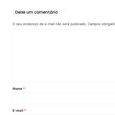
Deixe um comentário
O seu endereço de e-mail não será publicado.
Campos obrigató
C
o
m
e
n
t
á
r
Nome
*
i
o
*
E-mail
*