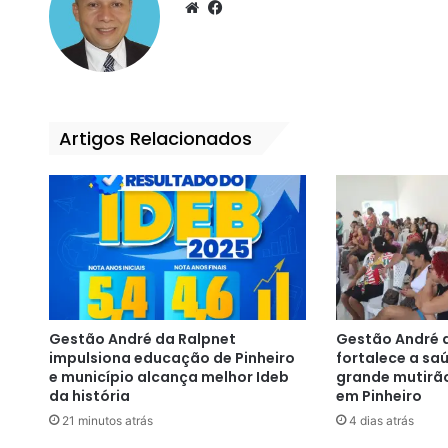
We
Fa
bsi
ce
te
bo
ok
Artigos Relacionados
Gestão André da Ralpnet
Gestão André 
impulsiona educação de Pinheiro
fortalece a s
e município alcança melhor Ideb
grande mutirã
da história
em Pinheiro
21 minutos atrás
4 dias atrás