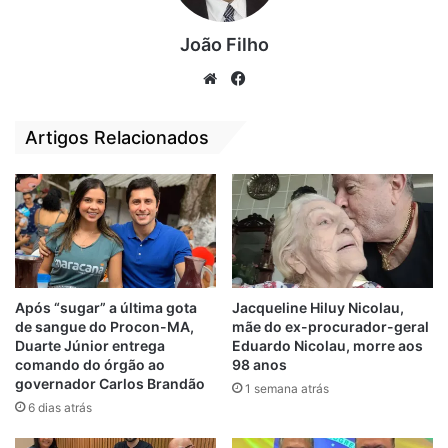
indicam que pessoas, excessivamente
João Filho
materialistas apresentam maiores
tendências a depressão, ansiedade e
We
Fa
insatisfação com a vida.
bsi
ce
te
bo
Artigos Relacionados
Assim, ao privilegiar a “posse”, o mundo
ok
moderno enfraqueceu a nossa capacidade
de amar verdadeiramente e de praticar os
pilares fundamentais para a superação da
depressão. Além disso, a revolução
tecnológica, apesar de trazer inúmeros
avanços positivos, contribuiu para acentuar
Após “sugar” a última gota
Jacqueline Hiluy Nicolau,
de sangue do Procon-MA,
mãe do ex-procurador-geral
esse fenômeno.
Duarte Júnior entrega
Eduardo Nicolau, morre aos
comando do órgão ao
98 anos
O ambiente virtual, segundo Turkle (2011),
governador Carlos Brandão
1 semana atrás
promove relações superficiais, estimula
6 dias atrás
comparações sociais prejudiciais e reforça a