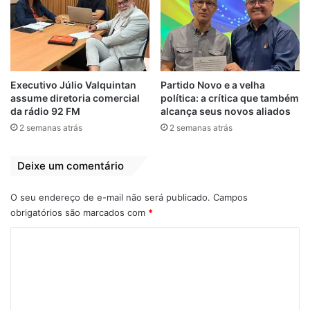
ideia de que o valor pessoal é medido pelo
status ou aparência. Ao invés de unir, essa
conexão digital excessiva, isola, e distancia
o indivíduo de interações humanas
genuínas.
Executivo Júlio Valquintan
Partido Novo e a velha
assume diretoria comercial
política: a crítica que também
da rádio 92 FM
alcança seus novos aliados
Estudos em neurociência demonstram que
2 semanas atrás
2 semanas atrás
a prática do amor, por meio da caridade,
desencadeia a liberação de
Deixe um comentário
neurotransmissores como a ocitocina e a
serotonina, que promovem sensação de
O seu endereço de e-mail não será publicado.
Campos
bem-estar e reduzem estados de angústia e
obrigatórios são marcados com
*
tristeza.
C
Em apoio a essa compreensão, a carta de
o
Tiago 2:17 ensina que “a fé, se não tiver
m
obras, é morta em si mesma”. Na prática,
e