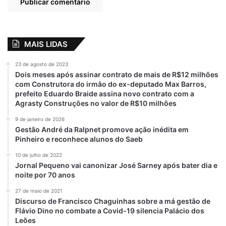
Por Itamargarethe Corrêa Lima – Jornalista,
radialista, advogada, pós-graduada em
direito tributário, penal e processo penal,
MAIS LIDAS
pós graduanda em direito civil, processo
civil e docência do ensino superior.
23 de agosto de 2023
Dois meses após assinar contrato de mais de R$12 milhões
com Construtora do irmão do ex-deputado Max Barros,
prefeito Eduardo Braide assina novo contrato com a
Agrasty Construções no valor de R$10 milhões
Relacionado
Justiça, amor e
A fisiologia da
9 de janeiro de 2026
caridade…
depressão…
Gestão André da Ralpnet promove ação inédita em
19 de abril de 2023
2 de abril de 2023
Pinheiro e reconhece alunos do Saeb
Em "ARTIGO"
Em "ARTIGO"
10 de julho de 2022
Jornal Pequeno vai canonizar José Sarney após bater dia e
Em busca de
noite por 70 anos
respostas!
26 de março de 2023
27 de maio de 2021
Em "ARTIGO"
Discurso de Francisco Chaguinhas sobre a má gestão de
Flávio Dino no combate a Covid-19 silencia Palácio dos
Leões