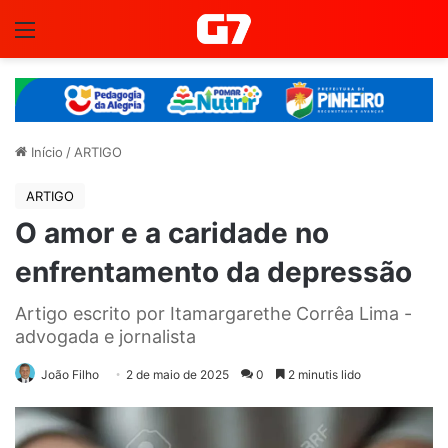
Menu
Início
/
ARTIGO
ARTIGO
O amor e a caridade no
enfrentamento da depressão
Artigo escrito por Itamargarethe Corrêa Lima -
advogada e jornalista
João Filho
2 de maio de 2025
0
2 minutis lido