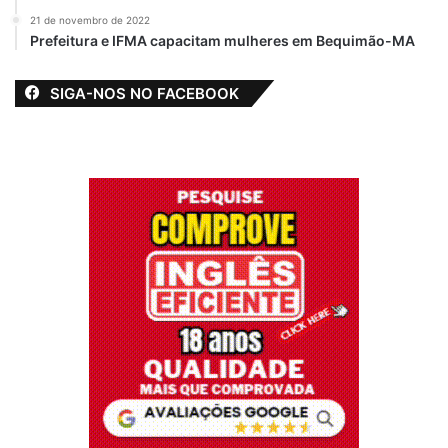
21 de novembro de 2022
Advogada
destaque
Prefeitura e IFMA capacitam mulheres em Bequimão-MA
Itamargarethe Corrêa Lima
Jornalista
SIGA-NOS NO FACEBOOK
O amor e a caridade no enfrentamento da
depressão