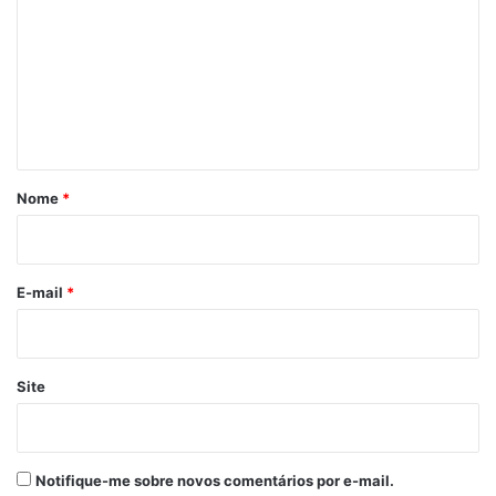
m
e
n
t
á
r
Nome
*
i
o
*
E-mail
*
Site
Notifique-me sobre novos comentários por e-mail.