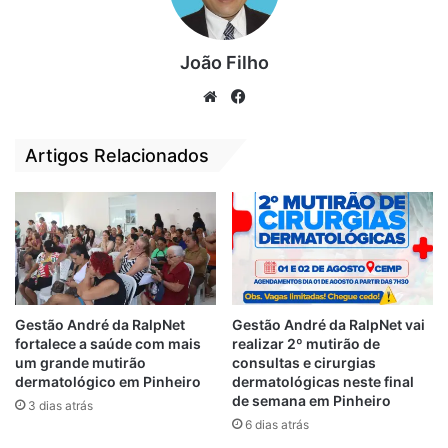
Justiça na luta e na prevenção desse
agravo social. Para juntos, firmarmos uma
possível parceria em prol da inclusão dos
João Filho
dependentes na sociedade, e no resgate da
We
Fa
cidadania”, ratificou o vereador.
bsi
ce
te
bo
Artigos Relacionados
Ao final, Osmar Filho parabenizou a
ok
instituição pela iniciativa, e agradeceu a
visita de cortesia que destacou ser de
grande valia.
Por Tamara Cristina
Gestão André da RalpNet
Gestão André da RalpNet vai
fortalece a saúde com mais
realizar 2º mutirão de
destaque
Justiça
Osmar Filho
um grande mutirão
consultas e cirurgias
dermatológico em Pinheiro
dermatológicas neste final
de semana em Pinheiro
Vereador
3 dias atrás
6 dias atrás