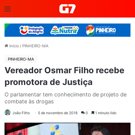
Menu
Início
/
PINHEIRO-MA
PINHEIRO-MA
Vereador Osmar Filho recebe
promotora de Justiça
O parlamentar tem conhecimento de projeto de
combate às drogas
João Filho
5 de novembro de 2018
0
1 minuto lido