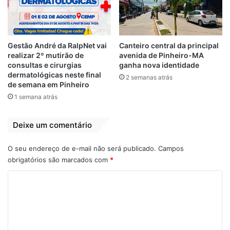
procurando os culpados.
Inúmeros decretos foram publicados,
lockdown já funciona há 10 dias, rodízio de
Gestão André da RalpNet vai
Canteiro central da principal
veículos já foi implantado, mas não vejo um
realizar 2º mutirão de
avenida de Pinheiro-MA
profissional de saúde dar uma entrevista
consultas e cirurgias
ganha nova identidade
dermatológicas neste final
2 semanas atrás
técnica, já que o secretário de saúde do
de semana em Pinheiro
estado é um advogado e nesta pandemia se
1 semana atrás
tornou um porta voz confuso. Um
verdadeiro papagaio ensaiado. O que não é
Deixe um comentário
bom para o maranhense, que dorme e
acorda sem uma expectativa de futuro
O seu endereço de e-mail não será publicado.
Campos
promissor.
obrigatórios são marcados com
*
C
Tive relatos de amigos da comunicação,
o
que foram buscar tratamento na UPA da
m
Cidade Operária e lá encontraram uma
unidade de saúde lotada, com poucos
e