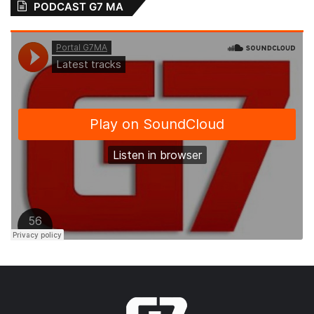
PODCAST G7 MA
portas de hospitais na fila por um leito, os
profissionais trabalhando sem
equipamentos e muita gente morrendo, já
que chegam aos hospitais debilitados, e
quando recebem o resultado do tão
esperado teste, muitos já foram sepultados.
Para se ter uma ideia, em apenas 24h,
quase 700 casos de covid-19 foram
confirmados no Maranhão, o que já se
aproxima dos 10 mil infectados.
Enquanto isso, as brigas nas redes sociais
continuam acontecendo e as mortes por
Covid-19 também. É um louco no Palácio do
Planalto e um arrogante no Palácio dos
Leões.