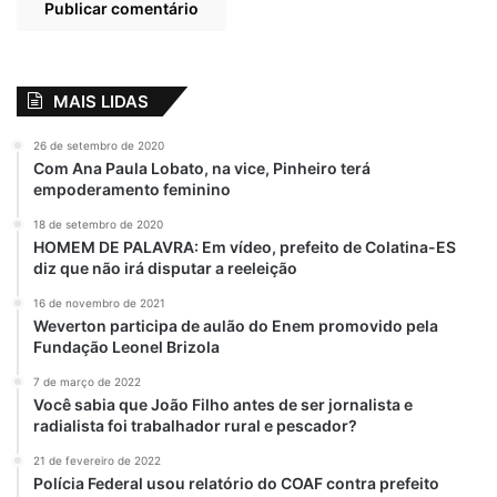
Os boletins divulgados mostram que o o
novo coronavírus ataca a cada dia mais
pessoas, mais pacientes morrem e os testes
MAIS LIDAS
que segundo médicos renomados, seriam
26 de setembro de 2020
uma válvula de escape para tentar diminuir
Com Ana Paula Lobato, na vice, Pinheiro terá
a procura por leitos e aumentar o número
empoderamento feminino
de pessoas em casa, já que isso seria uma
18 de setembro de 2020
medida para que o estado volte a funcionar
HOMEM DE PALAVRA: Em vídeo, prefeito de Colatina-ES
diz que não irá disputar a reeleição
como era antes, não aparecem, o governo
federal diz que mandou mais de 100 mil
16 de novembro de 2021
Weverton participa de aulão do Enem promovido pela
testes.
Fundação Leonel Brizola
Vejo uma briga nas redes sociais entre
7 de março de 2022
Você sabia que João Filho antes de ser jornalista e
Flávio Dino e Bolsonaro, com uma torcida
radialista foi trabalhador rural e pescador?
de cada lado. Não vejo o povo ser lembrado
21 de fevereiro de 2022
no momento da briga, muito pelo contrário,
Polícia Federal usou relatório do COAF contra prefeito